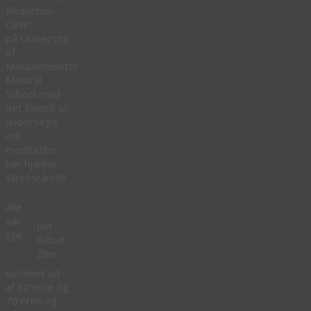
Reduction
Clinic”
på University
of
Massachusetts
Medical
School med
det formål at
undersøge
om
meditation
kan hjælpe
stressramte.
Alle
var
Jon
lige
Kabat-
Zinn
kommet ud
af 60’erne og
70’erne og