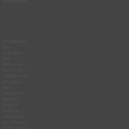
begyndelsen.
Hvad er
mindfulness?
Mindfulness
blev
opfundet –
eller
defineret – i
starten af
1980’erne af
Jon Kabat-
Zinn.
Han havde
gennem
nogle år
studeret
meditation
og stiftede i
1979 “Stress