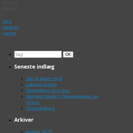
dem på
Google.
Lars
Lautrup-
Larsen
Search
Søg
OK
for:
Seneste indlæg
Når AI læser med
Lakmus-testen
Behandlere igen-igen
Markant stigning i henvendelser om
stress
Overtænkning
Arkiver
august 2025