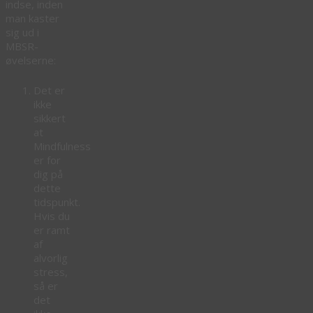
indse, inden
man kaster
sig ud i
MBSR-
øvelserne:
Det er
ikke
sikkert
at
Mindfulness
er for
dig på
dette
tidspunkt.
Hvis du
er ramt
af
alvorlig
stress,
så er
det