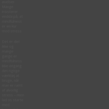
øvelser.
Mange
insisterer
endda på, at
mindfulness
er en kur
mod stress.
Det er det
ikke og
mange
gange er
mindfulness
ikke engang
det rigtige
værktøj at
bruge, når
man er ramt
af alvorlig
stress – men
lad os starte
med