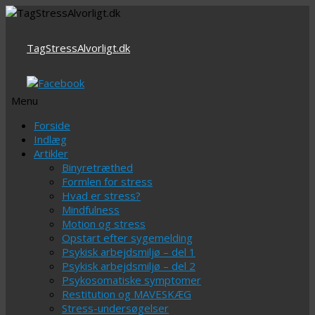
TagStressAlvorligt.dk
Menu
Videre
Forside
til
Indlæg
indhold
Artikler
Binyretræthed
Formlen for stress
Hvad er stress?
Mindfulness
Motion og stress
Opstart efter sygemelding
Psykisk arbejdsmiljø – del 1
Psykisk arbejdsmiljø – del 2
Psykosomatiske symptomer
Restitution og MAVESKÆG
Stress-undersøgelser