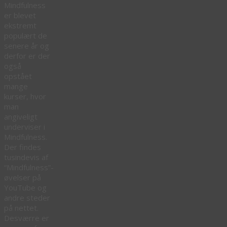
Mindfulness
er blevet
ekstremt
populært de
senere år og
derfor er der
også
opstået
mange
kurser, hvor
man
angiveligt
underviser i
Mindfulness.
Der findes
tusindevis af
“Mindfulness”-
øvelser på
YouTube og
andre steder
på nettet.
Desværre er