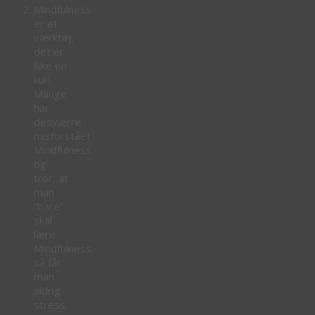
Mindfulness
er et
værktøj,
det er
ikke en
kur!
Mange
har
desværre
misforstået
Mindfulness
og
tror, at
man
“bare”
skal
lære
Mindfulness,
så får
man
aldrig
stress.