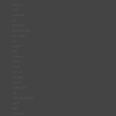
fleste
kan
mærke
at
MBSR-
øvelserne
er rare,
så
snart
de
prøver
dem,
men
for at
få det
fulde
udbytte
af
Mindfulness,
skal
der
masser