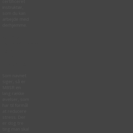
certificeret
instruktør,
som du kan
arbejde med
derhjemme.
MBSR –
Mindfulness
Based
Stress
Reduction
Som navnet
siger, så er
MBSR en
lang række
øvelser, som
har til formål
at reducere
stress. Der
er dog tre
ting man skal