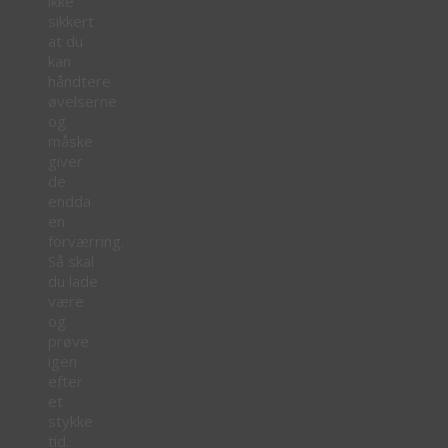
ikke
sikkert
at du
kan
håndtere
øvelserne
og
måske
giver
de
endda
en
forværring.
Så skal
du lade
være
og
prøve
igen
efter
et
stykke
tid.