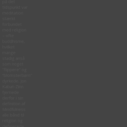
på det
tidspunkt var
meditation
stærkt
forbundet
med religion
– ofte
buddhisme,
hvilket
mange
stadig anså
som noget
“flippere” og
“blomsterbørn”
dyrkede. Jon
Kabat-Zinn
fjernede
derfor i sin
definition af
Mindfulness
alle bånd til
religion og
definerede