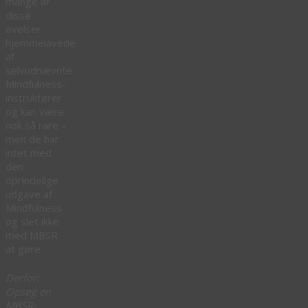
mange af
disse
øvelser
hjemmelavede
af
selvudnævnte
Mindfulness-
instruktører
og kan være
nok så rare –
men de har
intet med
den
oprindelige
udgave af
Mindfulness
og slet ikke
med MBSR
at gøre.
Derfor:
Opsøg en
MBSR-