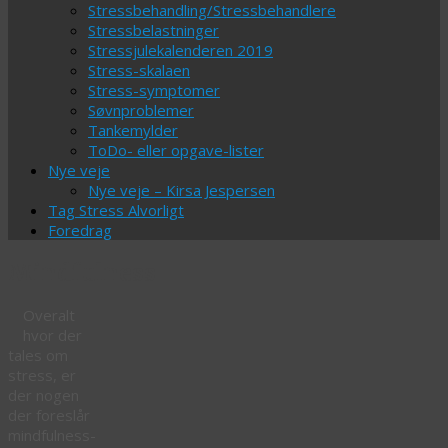
Stressbehandling/Stressbehandlere
Stressbelastninger
Stressjulekalenderen 2019
Stress-skalaen
Stress-symptomer
Søvnproblemer
Tankemylder
ToDo- eller opgave-lister
Nye veje
Nye veje – Kirsa Jespersen
Tag Stress Alvorligt
Foredrag
Mindfulness
Overalt
hvor der
tales om
stress, er
der nogen
der foreslår
mindfulness-