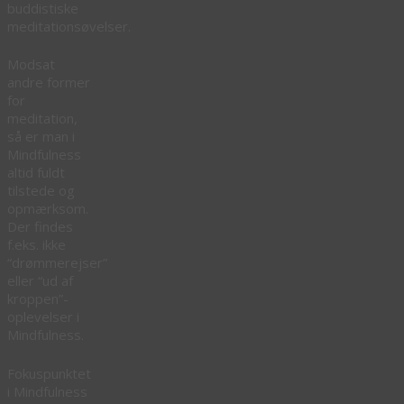
buddistiske
meditationsøvelser.
Modsat
andre former
for
meditation,
så er man i
Mindfulness
altid fuldt
tilstede og
opmærksom.
Der findes
f.eks. ikke
“drømmerejser”
eller “ud af
kroppen”-
oplevelser i
Mindfulness.
Fokuspunktet
i Mindfulness