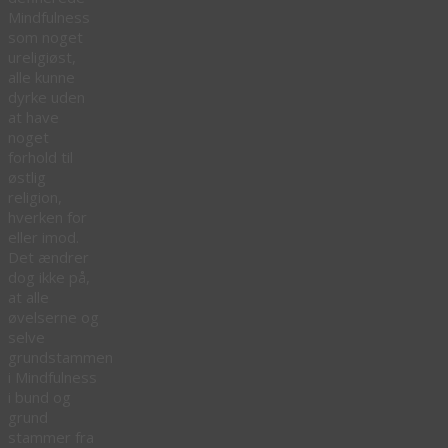
Mindfulness
som noget
ureligiøst,
alle kunne
dyrke uden
at have
noget
forhold til
østlig
religion,
hverken for
eller imod.
Det ændrer
dog ikke på,
at alle
øvelserne og
selve
grundstammen
i Mindfulness
i bund og
grund
stammer fra