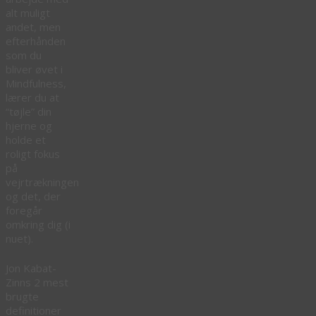
alt muligt
andet, men
efterhånden
som du
bliver øvet i
Mindfulness,
lærer du at
“tøjle” din
hjerne og
holde et
roligt fokus
på
vejrtrækningen
og det, der
foregår
omkring dig (i
nuet).
Jon Kabat-
Zinns 2 mest
brugte
definitioner