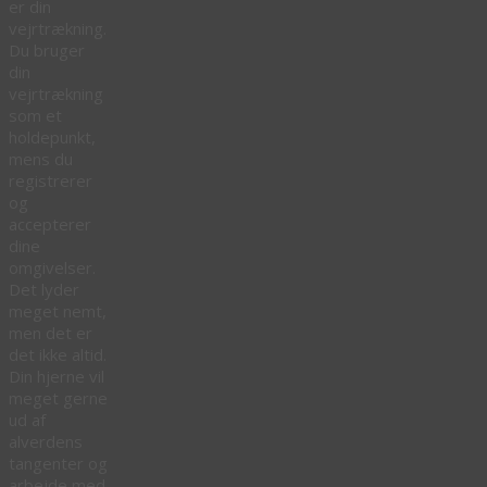
er din
vejrtrækning.
Du bruger
din
vejrtrækning
som et
holdepunkt,
mens du
registrerer
og
accepterer
dine
omgivelser.
Det lyder
meget nemt,
men det er
det ikke altid.
Din hjerne vil
meget gerne
ud af
alverdens
tangenter og
arbejde med