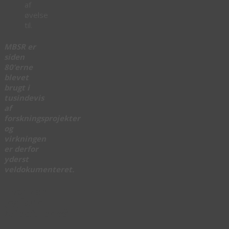
af
øvelse
til.
MBSR er
siden
80’erne
blevet
brugt i
tusindevis
af
forskningsprojekter
og
virkningen
er derfor
yderst
veldokumenteret.
Hvor kan
jeg lære
Mindfulness?