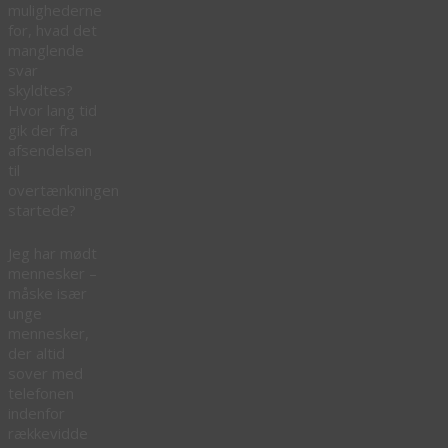
mulighederne
for, hvad det
manglende
svar
skyldtes?
Hvor lang tid
gik der fra
afsendelsen
til
overtænkningen
startede?
Jeg har mødt
mennesker –
måske især
unge
mennesker,
der altid
sover med
telefonen
indenfor
rækkevidde