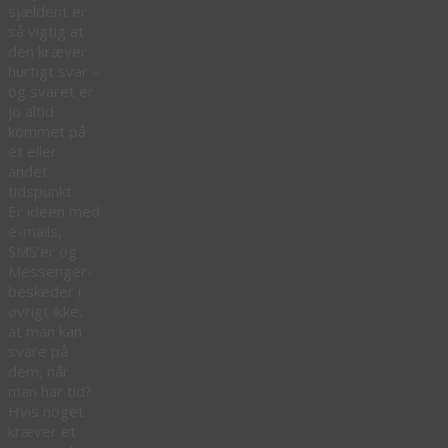
sjældent er
så vigtig at
den kræver
hurtigt svar –
og svaret er
jo altid
kommet på
et eller
andet
tidspunkt.
Er ideen med
e-mails,
SMS’er og
Messenger-
beskeder i
øvrigt ikke,
at man kan
svare på
dem, når
man har tid?
Hvis noget
kræver et