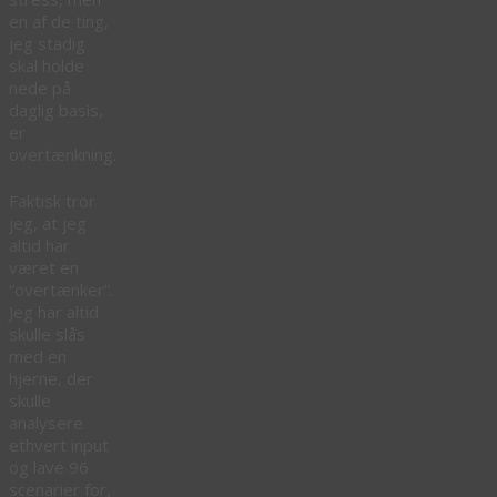
en af de ting,
jeg stadig
skal holde
nede på
daglig basis,
er
overtænkning.
Faktisk tror
jeg, at jeg
altid har
været en
“overtænker”.
Jeg har altid
skulle slås
med en
hjerne, der
skulle
analysere
ethvert input
og lave 96
scenarier for,