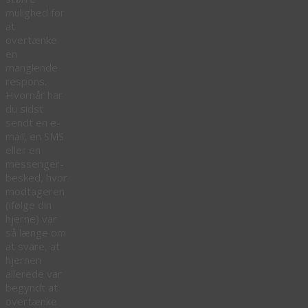
mulighed for
at
overtænke
en
manglende
respons.
Hvornår har
du sidst
sendt en e-
mail, en SMS
eller en
messenger-
besked, hvor
modtageren
(ifølge din
hjerne) var
så længe om
at svare, at
hjernen
allerede var
begyndt at
overtænke