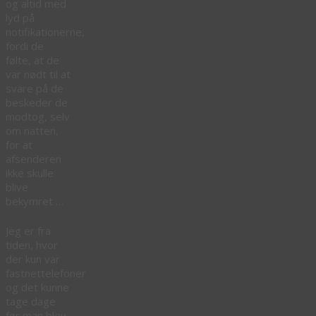
og altid med
lyd på
notifikationerne,
fordi de
følte, at de
var nødt til at
svare på de
beskeder de
modtog, selv
om natten,
for at
afsenderen
ikke skulle
blive
bekymret …
Jeg er fra
tiden, hvor
der kun var
fastnettelefoner
og det kunne
tage dage
før man blev