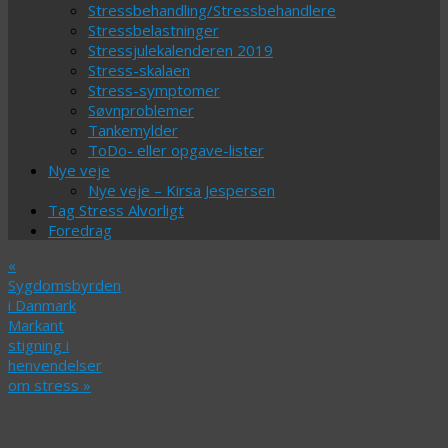
Stressbehandling/Stressbehandlere
Stressbelastninger
Stressjulekalenderen 2019
Stress-skalaen
Stress-symptomer
Søvnproblemer
Tankemylder
ToDo- eller opgave-lister
Nye veje
Nye veje – Kirsa Jespersen
Tag Stress Alvorligt
Foredrag
«
Sygdomsbyrden
i Danmark
Markant
stigning i
henvendelser
om stress
»
Overtænkning