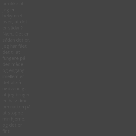
om ikke at
jeg er
bekymret
over, at det
er sådan?
Næh.. Det er
sådan det er.
Jeg har fået
det til at
fungere på
den måde –
og engang
imellem er
det altså
nødvendigt
at jeg bruger
en halv time
om natten på
at stoppe
min hjerne,
og det er
fint!