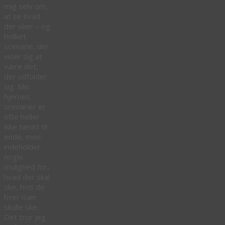
mig selv om,
at se hvad
der sker – og
hvilket
scenarie, der
viser sig at
være det,
der udfolder
sig. Min
hjernes
scenarier er
ofte heller
ikke tænkt til
ende, men
indeholder
nogle
mulighed for,
hvad der skal
ske, hvis de
hver især
skulle ske.
Det tror jeg