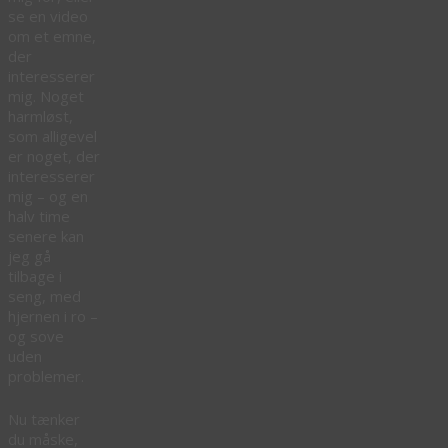
se en video
om et emne,
der
interesserer
mig. Noget
harmløst,
som alligevel
er noget, der
interesserer
mig – og en
halv time
senere kan
jeg gå
tilbage i
seng, med
hjernen i ro –
og sove
uden
problemer.
Nu tænker
du måske,