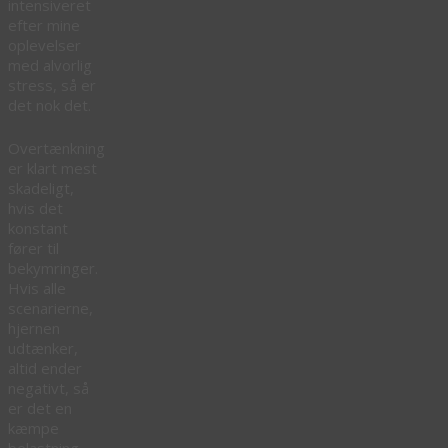
intensiveret
efter mine
oplevelser
med alvorlig
stress, så er
det nok det.
Overtænkning
er klart mest
skadeligt,
hvis det
konstant
fører til
bekymringer.
Hvis alle
scenarierne,
hjernen
udtænker,
altid ender
negativt, så
er det en
kæmpe
belastning