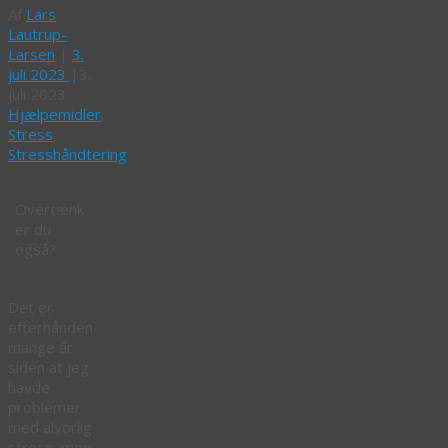
Af
Lars
Lautrup-
Larsen
|
3.
juli 2023
|
3.
juli 2023
Hjælpemidler
,
Stress
,
Stresshåndtering
Overtænk
er du
også?
Det er
efterhånden
mange år
siden at jeg
havde
problemer
med alvorlig
stress, men