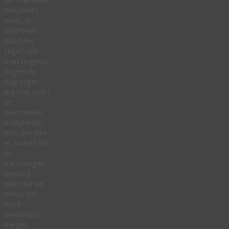
bekymret
over, at
telefonen
ikke blev
taget, når
man ringede
nogen op. I
dag tager
jeg mig selv i
at
overtænke
muligheder,
hvis der ikke
er svaret på
en
messenger-
besked
indenfor en
times tid,
fordi
beskeden
meget