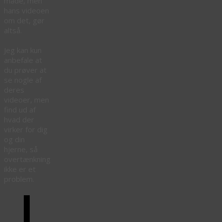
måde, men
hans videoen
om det, gør
altså.
Jeg kan kun
anbefale at
du prøver at
se nogle af
deres
videoer, men
find ud af
hvad der
virker for dig
og din
hjerne, så
overtænkning
ikke er et
problem.