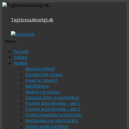
TagStressAlvorligt.dk
Menu
Videre
Forside
til
Indlæg
indhold
Artikler
Binyretræthed
Formlen for stress
Hvad er stress?
Mindfulness
Motion og stress
Opstart efter sygemelding
Psykisk arbejdsmiljø – del 1
Psykisk arbejdsmiljø – del 2
Psykosomatiske symptomer
Restitution og MAVESKÆG
Stress-undersøgelser