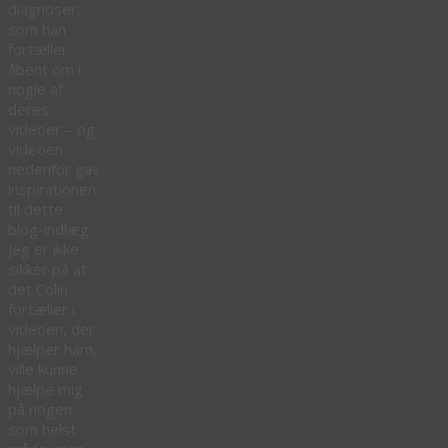
diagnoser,
som han
fortæller
åbent om i
nogle af
deres
videoer – og
videoen
nedenfor gav
inspirationen
til dette
blog-indlæg.
Jeg er ikke
sikker på at
det Colin
fortæller i
videoen, der
hjælper ham,
ville kunne
hjælpe mig
på nogen
som helst