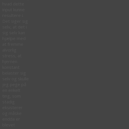
hvad dette
input kunne
resultere i.
Det siger sig
selv, at det i
sig selv kan
hjælpe med
at fremme
alvorlig
stress, at
hjernen
konstant
belaster sig
selv og skulle
jeg pege på
en enkelt
ting, som
stadig
eksisterer
og måske
endda er
blevet