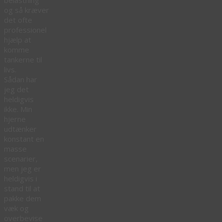
og så kræver
det ofte
professionel
hjælp at
komme
tankerne til
livs.
Sådan har
jeg det
heldigvis
ikke. Min
hjerne
udtænker
konstant en
masse
scenarier,
men jeg er
heldigvis i
stand til at
pakke dem
væk og
overbevise