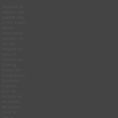
Nogle af de
videoer som
hjælper mig,
er fra “Foxes
afloat”.
Som navnet
antyder, så
var det
tidligere en
serie af
videoer om
Colin og
Shaun, der
boede på en
kanalbåd i
England,
hvor de
fortalte om
de steder,
de rejste
rundt til. I
dag er