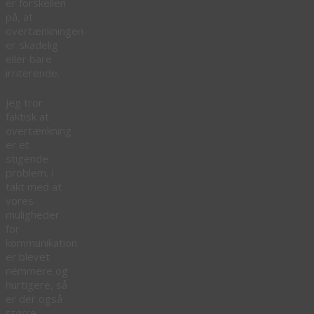
er forskellen
på, at
overtænkningen
er skadelig
eller bare
irriterende.
Jeg tror
faktisk at
overtænkning
er et
stigende
problem. I
takt med at
vores
muligheder
for
kommunikation
er blevet
nemmere og
hurtigere, så
er der også
større