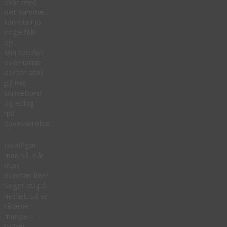
svar med
det samme,
kan man jo
ringe folk
op…
Min telefon
overnatter
derfor altid
på mit
skrivebord
og aldrig i
mit
soveværelse.
Hvad gør
man så, når
man
overtænker?
Søger du på
nettet, så er
rådene
mange –
rigtigt