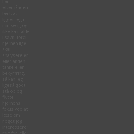
har
efterhånden
lært, at
ligger jeg i
min seng og
ikke kan falde
i søvn, fordi
hjernen lige
skal
analysere en
eller anden
tanke eller
bekymring,
så kan jeg
ligeså godt
stå op og
flytte
hjernens
fokus ved at
læse om
noget jeg
interesserer
mig for, eller