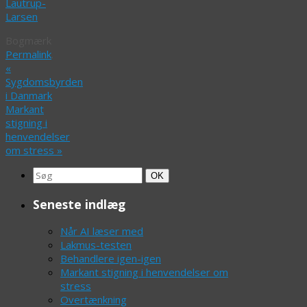
Lautrup-
Larsen
Bogmærk
Permalink
.
«
Sygdomsbyrden
i Danmark
Markant
stigning i
henvendelser
om stress
»
Search
Søg
OK
for:
Seneste indlæg
Når AI læser med
Lakmus-testen
Behandlere igen-igen
Markant stigning i henvendelser om
stress
Overtænkning