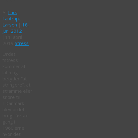
ikke!
Af
Lars
Lautrup-
Larsen
|
18.
juni 2012
|
11. april
2019
Stress
Ordet
“stress”
kommer af
latin og
betyder ”at
stringere”, at
stramme eller
snøre til.
I Danmark
blev ordet
brugt første
gang i
1960’erne,
hvor det