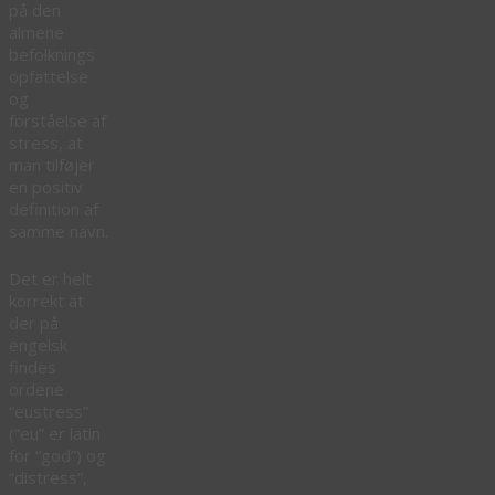
på den
almene
befolknings
opfattelse
og
forståelse af
stress, at
man tilføjer
en positiv
definition af
samme navn.
Det er helt
korrekt at
der på
engelsk
findes
ordene
“eustress”
(“eu” er latin
for “god”) og
“distress”,