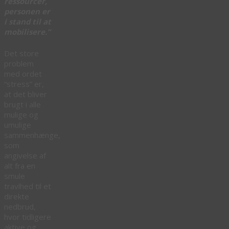
ressourcer,
personen er
i stand til at
mobilisere.”
Det store
problem
med ordet
“stress” er,
at det bliver
brugt i alle
mulige og
umulige
sammenhænge,
som
angivelse af
alt fra en
smule
travlhed til et
direkte
nedbrud,
hvor tidligere
aktive og