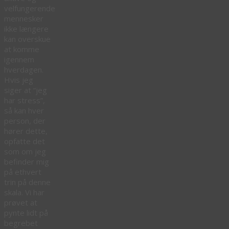
velfungerende
mennesker
ikke længere
kan overskue
at komme
igennem
hverdagen.
Hvis jeg
siger at “jeg
har stress”,
så kan hver
person, der
hører dette,
opfatte det
som om jeg
befinder mig
på ethvert
trin på denne
skala. Vi har
prøvet at
pynte lidt på
begrebet