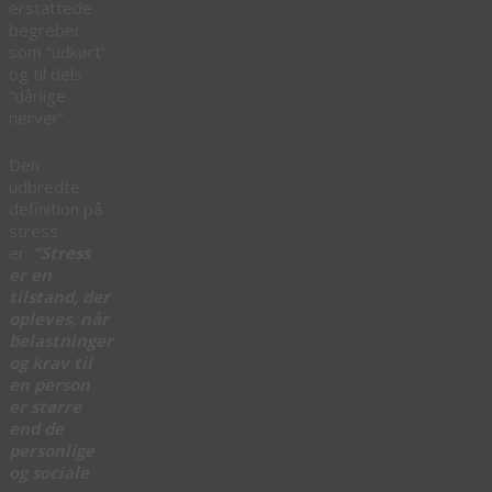
erstattede
begreber
som “udkørt”
og til dels
“dårlige
nerver”.
Den
udbredte
definition på
stress
er:
“Stress
er en
tilstand, der
opleves, når
belastninger
og krav til
en person
er større
end de
personlige
og sociale