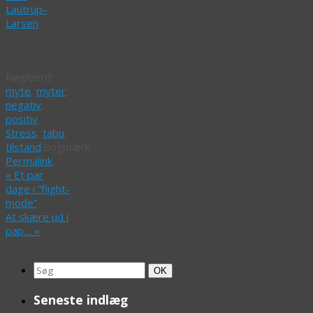
Lautrup-
Larsen
Nøgleord:
myte
,
myter
,
negativ
,
positiv
,
Stress
,
tabu
,
tilstand
.
Bogmærk
Permalink
.
«
Et par
dage i “flight-
mode”
At skære ud i
pap…
»
Search
Søg
OK
for:
Seneste indlæg