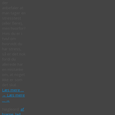
der
anbefaler at
man tager en
stresstest
(eller flere),
men hvorfor?
Hvis du er i
tvivl om
hvorvidt du
har stress,
så er det nok
fordi du
allerede har
en mistanke
om, at noget
ikke er som
det skal…
Læs mere …
→
Læs mere
…
→
Nøgleord:
af
,
bjarne
,
lad
,