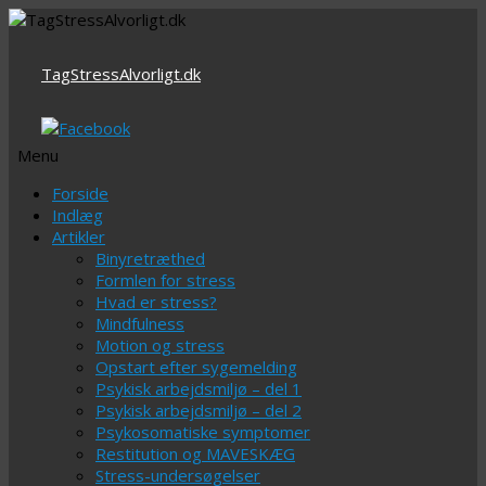
TagStressAlvorligt.dk
Menu
Videre
Forside
til
Indlæg
indhold
Artikler
Binyretræthed
Formlen for stress
Hvad er stress?
Mindfulness
Motion og stress
Opstart efter sygemelding
Psykisk arbejdsmiljø – del 1
Psykisk arbejdsmiljø – del 2
Psykosomatiske symptomer
Restitution og MAVESKÆG
Stress-undersøgelser