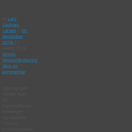
være!
Af
Lars
Lautrup-
Larsen
|
29.
december
2018
|
7.
marts 2026
Stress
,
Stresshåndtering
Skriv en
kommentar
Igen og igen
støder man
på
organisationer,
foreninger
og såkaldte
“stress-
professionelle”,