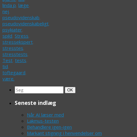
linda p
,
læge
,
nej
,
pseudovidenskab
,
pseudovidenskabeligt
,
psykiater
,
spild
,
Stress
,
stressekspert
,
stresstes
,
stresstests
,
Test
,
tests
,
tid
,
toftegaard
,
være.
Search
Søg
OK
for:
Seneste indlæg
Når AI læser med
Lakmus-testen
Behandlere igen-igen
Markant stigning i henvendelser om