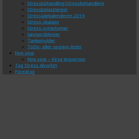
Stressbehandling/Stressbehandlere
Stressbelastninger
Stressjulekalenderen 2019
Stress-skalaen
Stress-symptomer
Søvnproblemer
Tankemylder
ToDo- eller opgave-lister
Nye veje
Nye veje – Kirsa Jespersen
Tag Stress Alvorligt
Foredrag
Tag-
arkiv:
af
Stresstests
– lad
nu