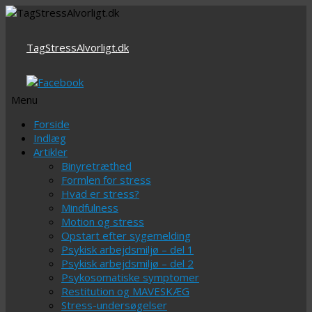
TagStressAlvorligt.dk
Menu
Videre
Forside
til
Indlæg
indhold
Artikler
Binyretræthed
Formlen for stress
Hvad er stress?
Mindfulness
Motion og stress
Opstart efter sygemelding
Psykisk arbejdsmiljø – del 1
Psykisk arbejdsmiljø – del 2
Psykosomatiske symptomer
Restitution og MAVESKÆG
Stress-undersøgelser