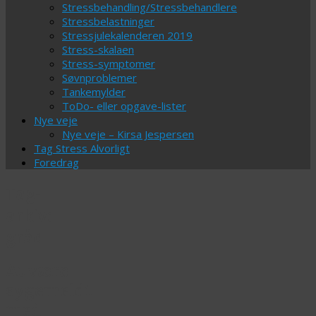
Stressbehandling/Stressbehandlere
Stressbelastninger
Stressjulekalenderen 2019
Stress-skalaen
Stress-symptomer
Søvnproblemer
Tankemylder
ToDo- eller opgave-lister
Nye veje
Nye veje – Kirsa Jespersen
Tag Stress Alvorligt
Foredrag
Tag-
arkiv:
gråd
At være
sygemeldt
med