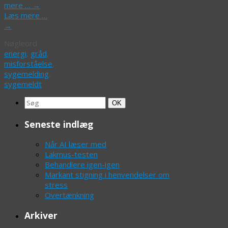
mere …
→
Læs mere …
→
Nøgleord:
energi
,
gråd
,
misforståelse
,
sygemelding
,
sygemeldt
Search
Søg
OK
for:
Seneste indlæg
Når AI læser med
Lakmus-testen
Behandlere igen-igen
Markant stigning i henvendelser om
stress
Overtænkning
Arkiver