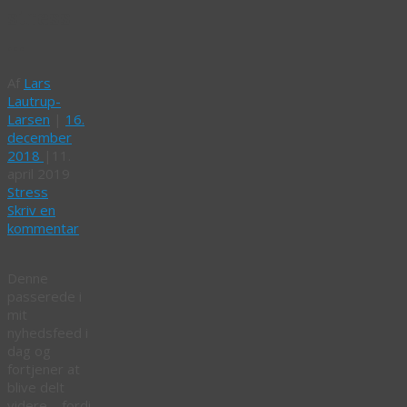
stress
…
Af
Lars
Lautrup-
Larsen
|
16.
december
2018
|
11.
april 2019
Stress
Skriv en
kommentar
Denne
passerede i
mit
nyhedsfeed i
dag og
fortjener at
blive delt
videre – fordi