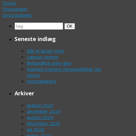
Stress
,
Stresspanel
,
stresspanelet
Search
Søg
OK
for:
Seneste indlæg
Når AI læser med
Lakmus-testen
Behandlere igen-igen
Markant stigning i henvendelser om
stress
Overtænkning
Arkiver
august 2025
december 2024
august 2024
december 2023
juli 2023
marts 2023