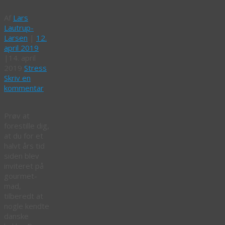
Af
Lars
Lautrup-
Larsen
|
12.
april 2019
|
14. april
2019
Stress
Skriv en
kommentar
Prøv at
forestille dig,
at du for et
halvt års tid
siden blev
inviteret på
gourmet-
mad,
tilberedt at
nogle kendte
danske