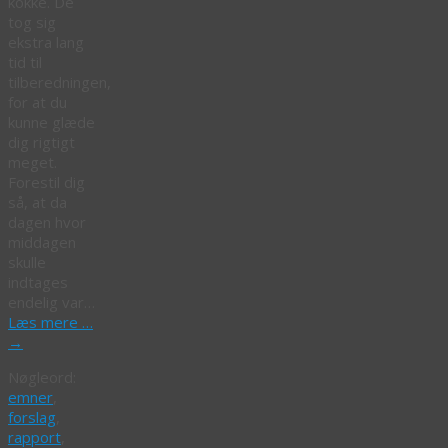
kokke. De
tog sig
ekstra lang
tid til
tilberedningen,
for at du
kunne glæde
dig rigtigt
meget.
Forestil dig
så, at da
dagen hvor
middagen
skulle
indtages
endelig var…
Læs mere …
→
Nøgleord:
emner
,
forslag
,
rapport
,