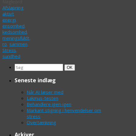
Nøgleord:
Afslapning
,
aktivt
,
energi
,
ensomhed
,
kedsomhed
,
meningsfuldt
,
ro
,
sammen
,
Stress
,
sundhed
Search
Søg
OK
for:
Seneste indlæg
Når AI læser med
Lakmus-testen
Behandlere igen-igen
Markant stigning i henvendelser om
stress
Overtænkning
Arkiver