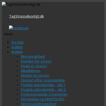
TagStressAlvorligt.dk
Menu
Videre
Forside
til
Indlæg
indhold
Artikler
Binyretræthed
Formlen for stress
Hvad er stress?
Mindfulness
Motion og stress
Opstart efter sygemelding
Psykisk arbejdsmiljø – del 1
Psykisk arbejdsmiljø – del 2
Psykosomatiske symptomer
Restitution og MAVESKÆG
Stress-undersøgelser