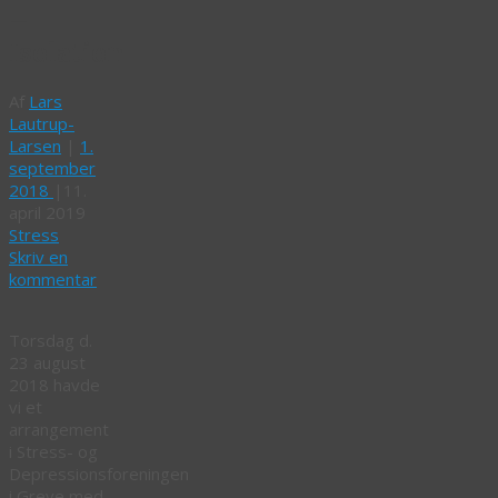
–
Isolation
Af
Lars
Lautrup-
Larsen
|
1.
september
2018
|
11.
april 2019
Stress
Skriv en
kommentar
Torsdag d.
23 august
2018 havde
vi et
arrangement
i Stress- og
Depressionsforeningen
i Greve med