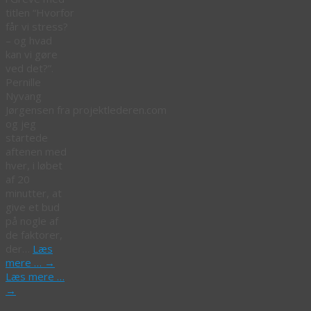
titlen “Hvorfor
får vi stress?
– og hvad
kan vi gøre
ved det?”.
Pernille
Nyvang
Jørgensen fra projektlederen.com
og jeg
startede
aftenen med
hver, i løbet
af 20
minutter, at
give et bud
på nogle af
de faktorer,
der…
Læs
mere …
→
Læs mere …
→