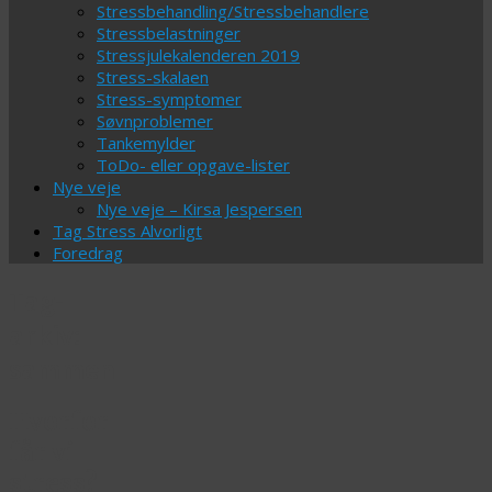
Stressbehandling/Stressbehandlere
Stressbelastninger
Stressjulekalenderen 2019
Stress-skalaen
Stress-symptomer
Søvnproblemer
Tankemylder
ToDo- eller opgave-lister
Nye veje
Nye veje – Kirsa Jespersen
Tag Stress Alvorligt
Foredrag
Tag-
arkiv:
sammen
Hvorfor
får vi
stress?