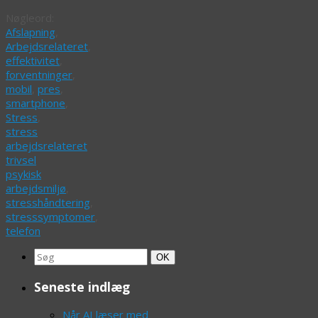
Nøgleord:
Afslapning
,
Arbejdsrelateret
,
effektivitet
,
forventninger
,
mobil
,
pres
,
smartphone
,
Stress
,
stress
arbejdsrelateret
trivsel
psykisk
arbejdsmiljø
,
stresshåndtering
,
stresssymptomer
,
telefon
Search
Søg
OK
for:
Seneste indlæg
Når AI læser med