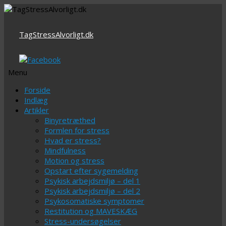
TagStressAlvorligt.dk
Menu
Videre
Forside
til
Indlæg
indhold
Artikler
Binyretræthed
Formlen for stress
Hvad er stress?
Mindfulness
Motion og stress
Opstart efter sygemelding
Psykisk arbejdsmiljø – del 1
Psykisk arbejdsmiljø – del 2
Psykosomatiske symptomer
Restitution og MAVESKÆG
Stress-undersøgelser