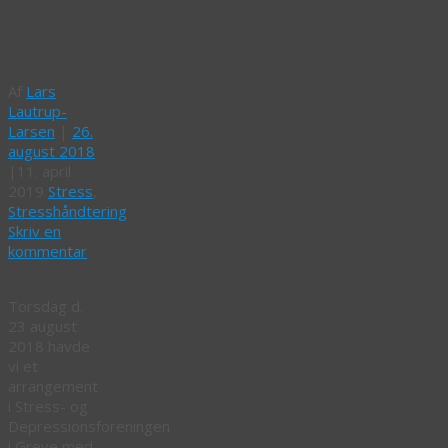
–
Tilgængelighed
Af
Lars
Lautrup-
Larsen
|
26.
august 2018
|
11. april
2019
Stress
,
Stresshåndtering
Skriv en
kommentar
Torsdag d.
23 august
2018 havde
vi et
arrangement
i Stress- og
Depressionsforeningen
i Greve med