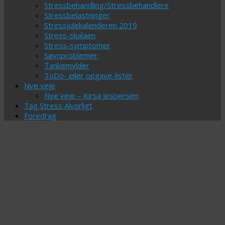
Stressbehandling/Stressbehandlere
Stressbelastninger
Stressjulekalenderen 2019
Stress-skalaen
Stress-symptomer
Søvnproblemer
Tankemylder
ToDo- eller opgave-lister
Nye veje
Nye veje – Kirsa Jespersen
Tag Stress Alvorligt
Foredrag
Tag-
arkiv:
smartphone
Hvorfor
får vi
stress?