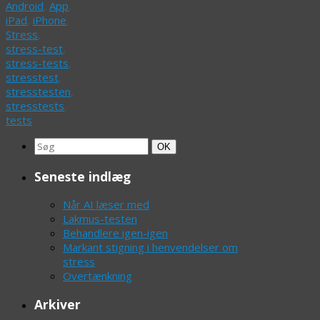
Android
,
App
,
iPad
,
iPhone
,
Stress
,
stress-test
,
stress-tests
,
stresstest
,
stresstesten
,
stresstests
,
tests
Search
Søg
OK
for:
Seneste indlæg
Når AI læser med
Lakmus-testen
Behandlere igen-igen
Markant stigning i henvendelser om
stress
Overtænkning
Arkiver