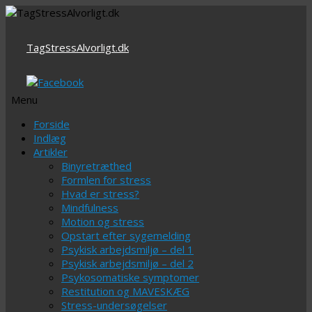
TagStressAlvorligt.dk
Menu
Videre
Forside
til
Indlæg
indhold
Artikler
Binyretræthed
Formlen for stress
Hvad er stress?
Mindfulness
Motion og stress
Opstart efter sygemelding
Psykisk arbejdsmiljø – del 1
Psykisk arbejdsmiljø – del 2
Psykosomatiske symptomer
Restitution og MAVESKÆG
Stress-undersøgelser