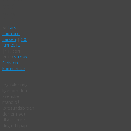
ud i
pap…
Af
Lars
Lautrup-
Larsen
|
20.
juni 2012
|
11. april
2019
Stress
Skriv en
kommentar
Jeg føler mig
ligesom den
svenske
mand på
Øresundsbroen,
der er nødt
til at skære
ting ud i pap