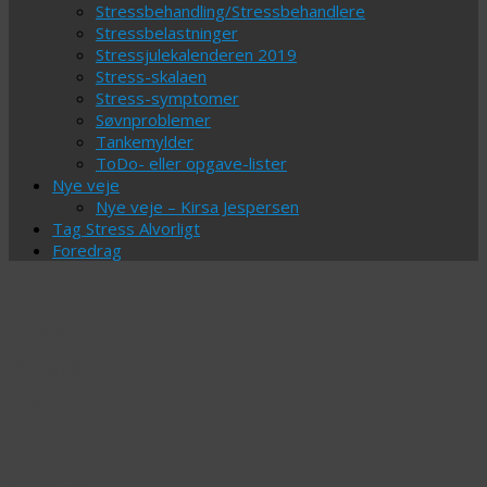
Stressbehandling/Stressbehandlere
Stressbelastninger
Stressjulekalenderen 2019
Stress-skalaen
Stress-symptomer
Søvnproblemer
Tankemylder
ToDo- eller opgave-lister
Nye veje
Nye veje – Kirsa Jespersen
Tag Stress Alvorligt
Foredrag
Tag-
arkiv:
stress-
test
At
skære