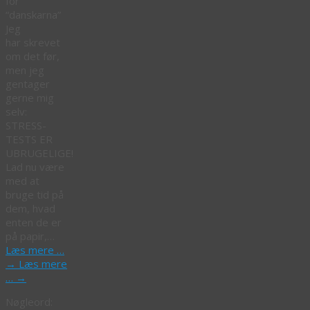
for
“danskarna”
Jeg
har skrevet
om det før,
men jeg
gentager
gerne mig
selv:
STRESS-
TESTS ER
UBRUGELIGE!
Lad nu være
med at
bruge tid på
dem, hvad
enten de er
på papir,…
Læs mere …
→
Læs mere
…
→
Nøgleord: