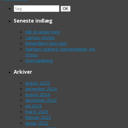
Search
Søg
OK
for:
Seneste indlæg
Når AI læser med
Lakmus-testen
Behandlere igen-igen
Markant stigning i henvendelser om
stress
Overtænkning
Arkiver
august 2025
december 2024
august 2024
december 2023
juli 2023
marts 2023
februar 2022
januar 2022