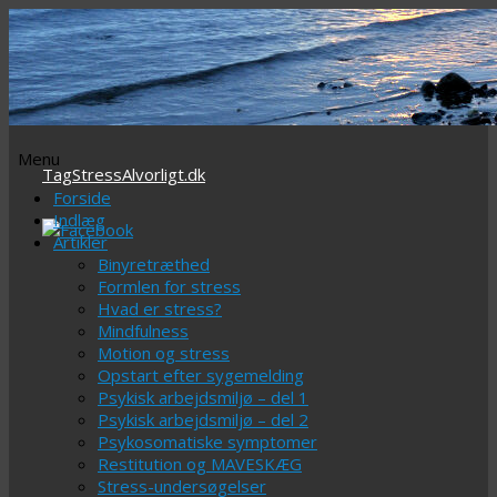
Menu
TagStressAlvorligt.dk
Videre
Forside
til
Indlæg
indhold
Artikler
Binyretræthed
Formlen for stress
Hvad er stress?
Mindfulness
Motion og stress
Opstart efter sygemelding
Psykisk arbejdsmiljø – del 1
Psykisk arbejdsmiljø – del 2
Psykosomatiske symptomer
Restitution og MAVESKÆG
Stress-undersøgelser