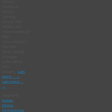
stress”,
“moderat
stress”,
“alvorlig
stress” eller
endda som i
“stressnedbrud”
eller
“stresskollaps”.
Man bør
derfor undgå
at bruge
ordet alene,
men
mindre…
Læs
mere …
→
Læs mere …
→
Nøgleord:
niveau
,
Stress
,
stressniveau