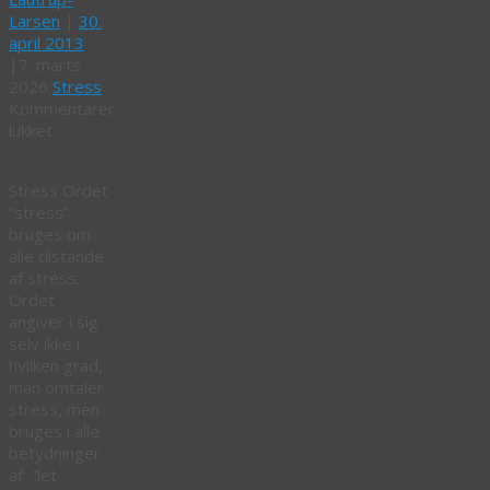
Larsen
|
30.
april 2013
|
7. marts
2026
Stress
Kommentarer
til
lukket
Stressordbogen
Stress Ordet
“stress”
bruges om
alle tilstande
af stress.
Ordet
angiver i sig
selv ikke i
hvilken grad,
man omtaler
stress, men
bruges i alle
betydninger
af “let