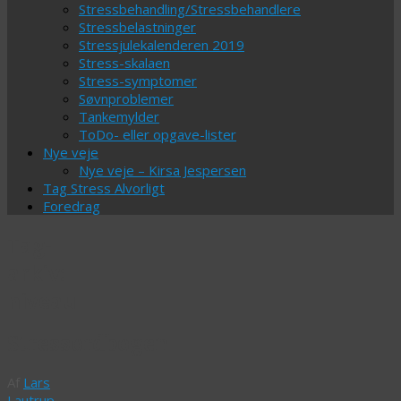
Stressbehandling/Stressbehandlere
Stressbelastninger
Stressjulekalenderen 2019
Stress-skalaen
Stress-symptomer
Søvnproblemer
Tankemylder
ToDo- eller opgave-lister
Nye veje
Nye veje – Kirsa Jespersen
Tag Stress Alvorligt
Foredrag
Tag-
arkiv:
niveau
Stressordbogen
Af
Lars
Lautrup-