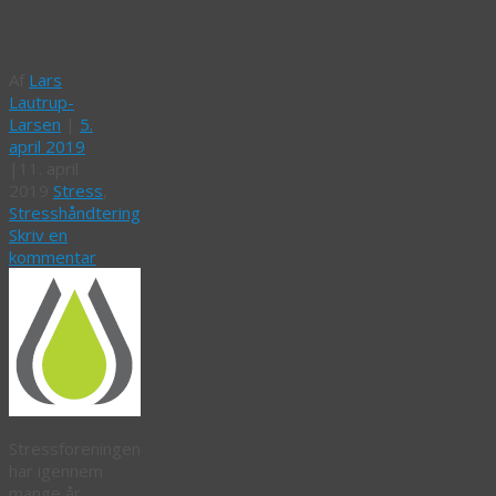
Stressforeningen
Af
Lars
Lautrup-
Larsen
|
5.
april 2019
|
11. april
2019
Stress
,
Stresshåndtering
Skriv en
kommentar
Stressforeningen
har igennem
mange år