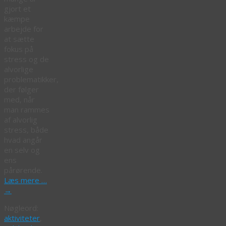
gjort et
kæmpe
arbejde for
at sætte
fokus på
stress og de
alvorlige
problematikker,
der følger
med, når
man rammes
af alvorlig
stress, både
hvad angår
en selv og
ens
pårørende.
Læs mere …
→
Nøgleord:
aktiviteter
,