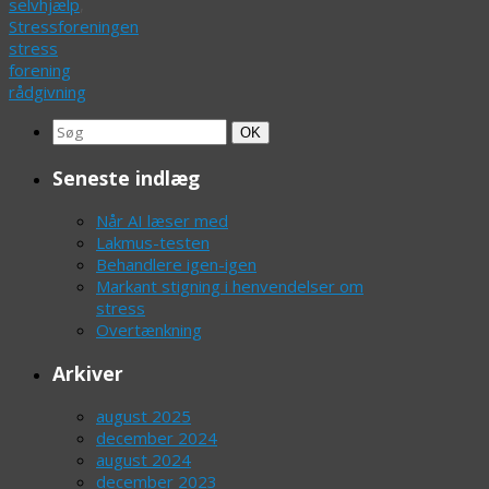
selvhjælp
,
Stressforeningen
stress
forening
rådgivning
Search
Søg
OK
for:
Seneste indlæg
Når AI læser med
Lakmus-testen
Behandlere igen-igen
Markant stigning i henvendelser om
stress
Overtænkning
Arkiver
august 2025
december 2024
august 2024
december 2023