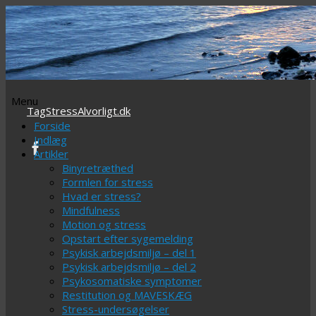
Menu
TagStressAlvorligt.dk
Videre
Forside
til
Indlæg
indhold
Artikler
Binyretræthed
Formlen for stress
Hvad er stress?
Mindfulness
Motion og stress
Opstart efter sygemelding
Psykisk arbejdsmiljø – del 1
Psykisk arbejdsmiljø – del 2
Psykosomatiske symptomer
Restitution og MAVESKÆG
Stress-undersøgelser