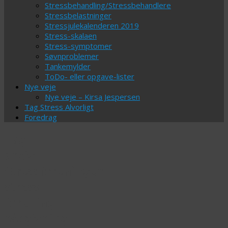
Stressbehandling/Stressbehandlere
Stressbelastninger
Stressjulekalenderen 2019
Stress-skalaen
Stress-symptomer
Søvnproblemer
Tankemylder
ToDo- eller opgave-lister
Nye veje
Nye veje – Kirsa Jespersen
Tag Stress Alvorligt
Foredrag
Tag-
arkiv:
Stressforeningen
stress
forening
rådgivning