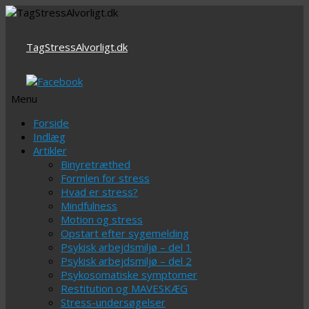
TagStressAlvorligt.dk
Menu
Videre
Forside
til
Indlæg
indhold
Artikler
Binyretræthed
Formlen for stress
Hvad er stress?
Mindfulness
Motion og stress
Opstart efter sygemelding
Psykisk arbejdsmiljø – del 1
Psykisk arbejdsmiljø – del 2
Psykosomatiske symptomer
Restitution og MAVESKÆG
Stress-undersøgelser