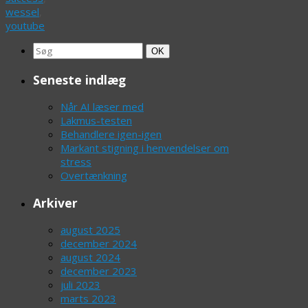
wessel
,
youtube
Search
Søg
OK
for:
Seneste indlæg
Når AI læser med
Lakmus-testen
Behandlere igen-igen
Markant stigning i henvendelser om
stress
Overtænkning
Arkiver
august 2025
december 2024
august 2024
december 2023
juli 2023
marts 2023