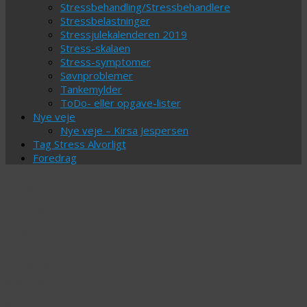
Stressbehandling/Stressbehandlere
Stressbelastninger
Stressjulekalenderen 2019
Stress-skalaen
Stress-symptomer
Søvnproblemer
Tankemylder
ToDo- eller opgave-lister
Nye veje
Nye veje – Kirsa Jespersen
Tag Stress Alvorligt
Foredrag
Tag-
arkiv:
succes
Er vi en
generation
af