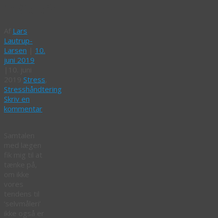
‘målere’?
Af
Lars
Lautrup-
Larsen
|
10.
juni 2019
|
10. juni
2019
Stress
,
Stresshåndtering
Skriv en
kommentar
Samtalen
med lægen
fik mig til at
tænke på,
om ikke
vores
tendens til
‘selvmåleri’
ikke også er