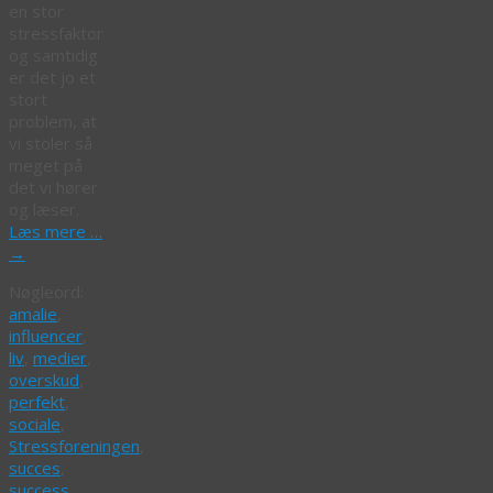
en stor
stressfaktor
og samtidig
er det jo et
stort
problem, at
vi stoler så
meget på
det vi hører
og læser.
Læs mere …
→
Nøgleord:
amalie
,
influencer
,
liv
,
medier
,
overskud
,
perfekt
,
sociale
,
Stressforeningen
,
succes
,
success
,