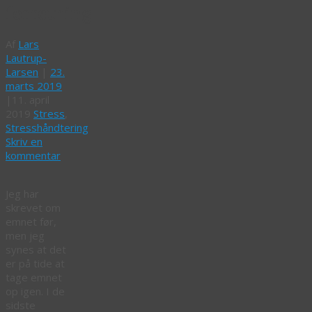
forretning
Af
Lars
Lautrup-
Larsen
|
23.
marts 2019
|
11. april
2019
Stress
,
Stresshåndtering
Skriv en
kommentar
Jeg har
skrevet om
emnet før,
men jeg
synes at det
er på tide at
tage emnet
op igen. I de
sidste