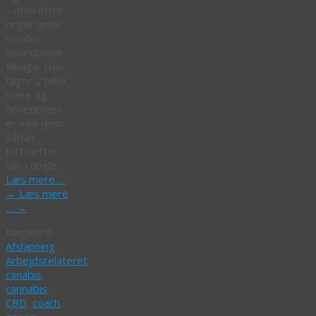
– men efter
nogle timer
vender
hovedpinen
tilbage. Han
tager 2 piller
mere og
hovedpinen
er væk igen.
Sådan
fortsætter
han i nogle…
Læs mere …
→
Læs mere
…
→
Nøgleord:
Afslapning
,
Arbejdsrelateret
,
canabis
,
cannabis
,
CBD
,
coach
,