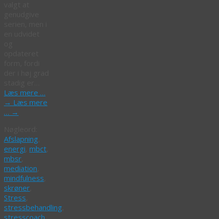
valgt at
genudgive
serien, men i
en udvidet
og
opdateret
form, fordi
der i høj grad
stadig er…
Læs mere …
→
Læs mere
…
→
Nøgleord:
Afslapning
,
energi
,
mbct
,
mbsr
,
mediation
,
mindfulness
,
skrøner
,
Stress
,
stressbehandling
,
stresscoach
,