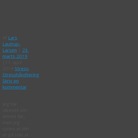
stress
bliver
forretning
Af
Lars
Lautrup-
Larsen
|
23.
marts 2019
|
11. april
2019
Stress
,
Stresshåndtering
Skriv en
kommentar
Jeg har
skrevet om
emnet før,
men jeg
synes at det
er på tide at