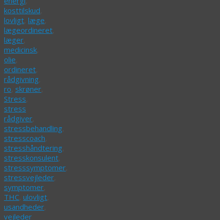
energi
,
kosttilskud
,
lovligt
,
læge
,
lægeordineret
,
læger
,
medicinsk
,
olie
,
ordineret
,
rådgivning
,
ro
,
skrøner
,
Stress
,
stress
rådgiver
,
stressbehandling
,
stresscoach
,
stresshåndtering
,
stresskonsulent
,
stresssymptomer
,
stressvejleder
,
symptomer
,
THC
,
ulovligt
,
usandheder
,
vejleder