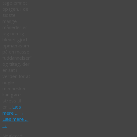
tage emnet
op igen. I de
sidste
mange
måneder er
jeg nemlig
blevet gjort
opmærksom
på en masse
“uddannelser”
og tiltag, der
er sat i
verden for at
nogle
mennesker
kan gøre
stress til
en…
Læs
mere …
→
Læs mere …
→
Nøgleord: