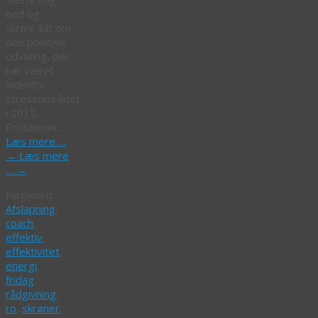
ned og
skrive lidt om
den positive
udvikling, der
har været
indenfor
stressområdet
i 2017.
Problemet…
Læs mere …
→
Læs mere
…
→
Nøgleord:
Afslapning
,
coach
,
effektiv
,
effektivitet
,
energi
,
fridag
,
rådgivning
,
ro
,
skrøner
,