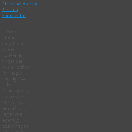
Stresshåndtering
Skriv en
kommentar
“Prøv
at gøre
noget, der
ikke er
nødvendigt,
noget der
ikke er behov
for, noget
unyttigt” —
H.M.
Dronningens
nytårstale
2017. Det
er nytår og
jeg havde
egentlig
tænkt mig at
sætte mig