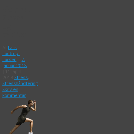
Skrøner:
Stress
og
motion
Af
Lars
Lautrup-
Larsen
|
7.
januar 2018
|
11. april
2019
Stress
,
Stresshåndtering
Skriv en
kommentar