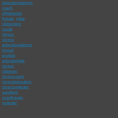
Arbejdsrelateret
,
coach
,
effektivitet
,
fravær
,
miljø
,
rådgivning
,
social
,
Stress
,
stress
arbejdsrelateret
trivsel
psykisk
arbejdsmiljø
,
stress
rådgiver
,
stresscoach
,
stresskonsulent
,
stressvejleder
,
sundhed
,
sygefravær
,
vejleder
Derfor