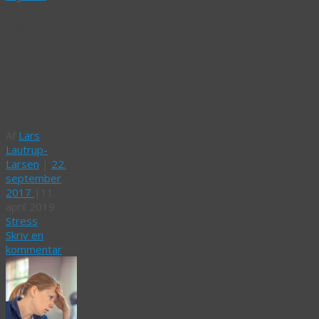
Sygefravær
for
medarbejdere
i din
kommune
Af
Lars
Lautrup-
Larsen
|
22.
september
2017
|
11.
april 2019
Stress
Skriv en
kommentar