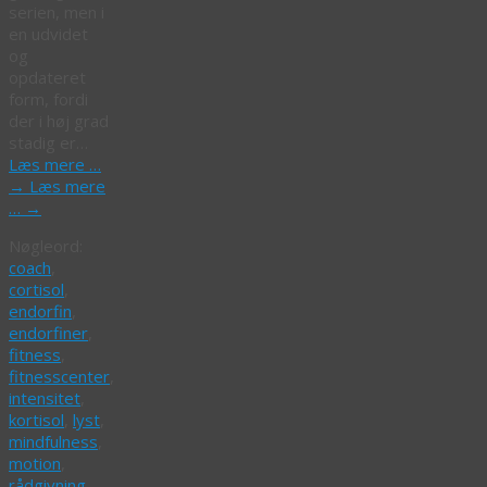
serien, men i
en udvidet
og
opdateret
form, fordi
der i høj grad
stadig er…
Læs mere …
→
Læs mere
…
→
Nøgleord:
coach
,
cortisol
,
endorfin
,
endorfiner
,
fitness
,
fitnesscenter
,
intensitet
,
kortisol
,
lyst
,
mindfulness
,
motion
,
rådgivning
,