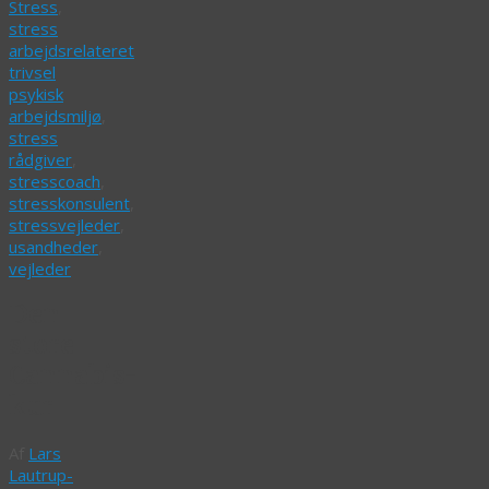
Stress
,
stress
arbejdsrelateret
trivsel
psykisk
arbejdsmiljø
,
stress
rådgiver
,
stresscoach
,
stresskonsulent
,
stressvejleder
,
usandheder
,
vejleder
Den
store
Cannabis-
kur
Af
Lars
Lautrup-