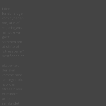
I den
forløbne uge
kom nyheden
om, at 6 af
regeringens
ministre var
gået
sammen om
at stifte et
“stresspanel”,
bestående af
11
eksperter,
der skal
komme med
løsninger på,
hvordan
stress bliver
et mindre
problem i
samfundet –