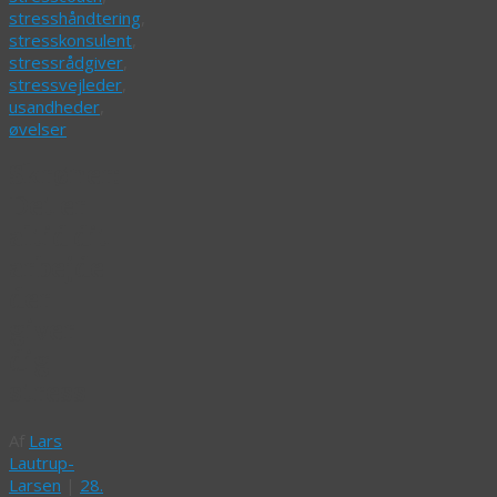
stresshåndtering
,
stresskonsulent
,
stressrådgiver
,
stressvejleder
,
usandheder
,
øvelser
Skrøner:
Det er
altid dit
arbejde
der
giver
dig
stress
Af
Lars
Lautrup-
Larsen
|
28.