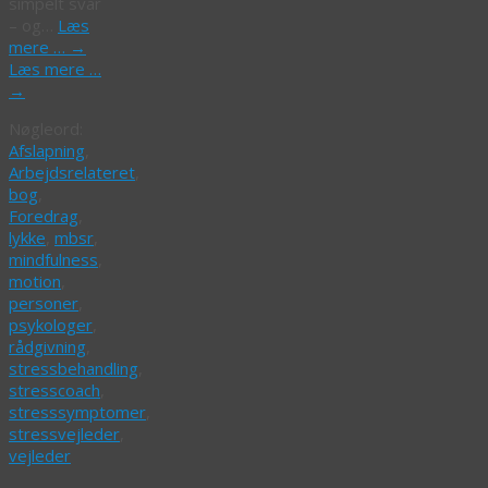
simpelt svar
– og…
Læs
mere …
→
Læs mere …
→
Nøgleord:
Afslapning
,
Arbejdsrelateret
,
bog
,
Foredrag
,
lykke
,
mbsr
,
mindfulness
,
motion
,
personer
,
psykologer
,
rådgivning
,
stressbehandling
,
stresscoach
,
stresssymptomer
,
stressvejleder
,
vejleder