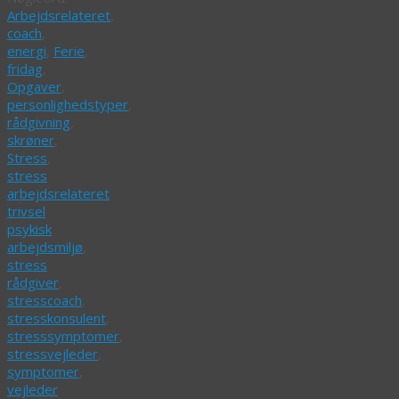
Arbejdsrelateret
,
coach
,
energi
,
Ferie
,
fridag
,
Opgaver
,
personlighedstyper
,
rådgivning
,
skrøner
,
Stress
,
stress
arbejdsrelateret
trivsel
psykisk
arbejdsmiljø
,
stress
rådgiver
,
stresscoach
,
stresskonsulent
,
stresssymptomer
,
stressvejleder
,
symptomer
,
vejleder