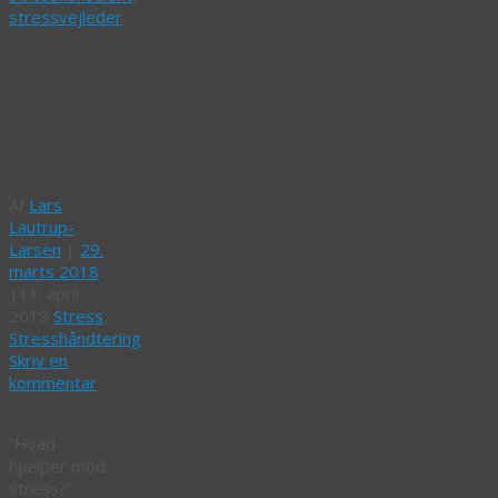
stressvejleder
Hvad
hjælper
mod
stress?
Af
Lars
Lautrup-
Larsen
|
29.
marts 2018
|
11. april
2019
Stress
,
Stresshåndtering
Skriv en
kommentar
“Hvad
hjælper mod
stress?”