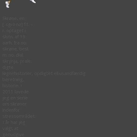
Skrøne, en.
[ˈsgrö·nə] flt. -
r. optaget i
slutn. af 19.
aarh. fra no.
skrøne, besl.
m. no. dial.
skrynja, prale,
digte
løgnehistorier, opdigtet ell.usandfærdig
beretning,
historie. I
2011 lavede
jeg en serie
om skrøner
indenfor
stressområdet.
I år har jeg
valgt at
genudgive