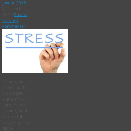
januar 2018
|
11. april
2019
Stress
Skriv en
kommentar
Skrøne, en.
[ˈsgrö·nə] flt. -
r. optaget i
slutn. af 19.
aarh. fra no.
skrøne, besl.
m. no. dial.
skrynja, prale,
digte