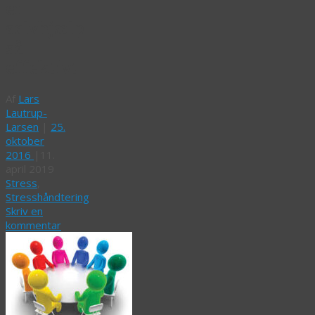
er
selvhjælp
så
effektivt
Af
Lars
Lautrup-
Larsen
|
25.
oktober
2016
|
11.
april 2019
Stress
,
Stresshåndtering
Skriv en
kommentar