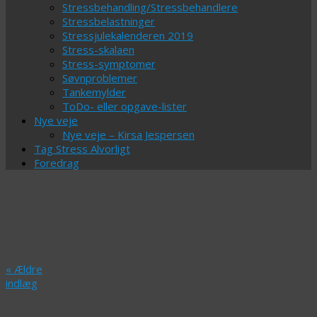
Stressbehandling/Stressbehandlere
Stressbelastninger
Stressjulekalenderen 2019
Stress-skalaen
Stress-symptomer
Søvnproblemer
Tankemylder
ToDo- eller opgave-lister
Nye veje
Nye veje – Kirsa Jespersen
Tag Stress Alvorligt
Foredrag
Tag-
arkiv:
stresscoach
«
Ældre
indlæg
Når