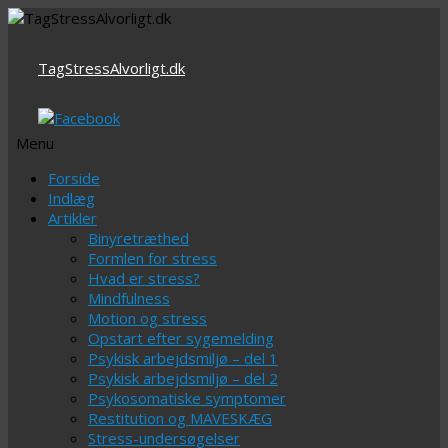
TagStressAlvorligt.dk
Menu
Videre
Forside
til
Indlæg
indhold
Artikler
Binyretræthed
Formlen for stress
Hvad er stress?
Mindfulness
Motion og stress
Opstart efter sygemelding
Psykisk arbejdsmiljø – del 1
Psykisk arbejdsmiljø – del 2
Psykosomatiske symptomer
Restitution og MAVESKÆG
Stress-undersøgelser