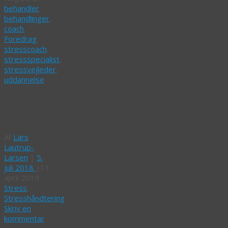
behandler
,
behandlinger
,
coach
,
Foredrag
,
stresscoach
,
stressspecialist
,
stressvejleder
,
uddannelse
Kære
Stresspanel
Af
Lars
Lautrup-
Larsen
|
5.
juli 2018
|
11.
april 2019
Stress
,
Stresshåndtering
Skriv en
kommentar