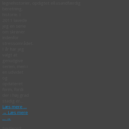
løgnehistorier, opdigtet ell.usandfærdig
beretning,
historie. I
2011 lavede
jeg en serie
om skrøner
indenfor
stressområdet.
I år har jeg
valgt at
genudgive
serien, men i
en udvidet
og
opdateret
form, fordi
der i høj grad
stadig er…
Læs mere …
→
Læs mere
…
→
Nøgleord: