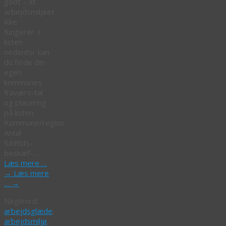
godt – at
arbejdsmiljøet
ikke
fungerer. I
listen
nedenfor kan
du finde din
egen
kommunes
fraværs-tal
og placering
på listen.
Kommune/region
Antal
fuldtids-
beskæf-…
Læs mere …
→
Læs mere
…
→
Nøgleord:
arbejdsglæde
,
arbejdsmiljø
,