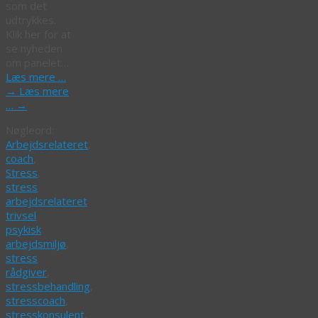
som det
udtrykkes.
Klik her for at
se nyheden
om panelet…
Læs mere …
→
Læs mere
…
→
Nøgleord:
Arbejdsrelateret
,
coach
,
Stress
,
stress
arbejdsrelateret
trivsel
psykisk
arbejdsmiljø
,
stress
rådgiver
,
stressbehandling
,
stresscoach
,
stresskonsulent
,