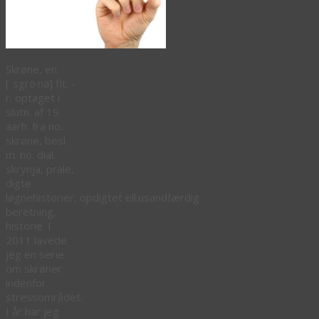
Skrøne, en.
[ˈsgrö·nə] flt. -
r. optaget i
slutn. af 19.
aarh. fra no.
skrøne, besl.
m. no. dial.
skrynja, prale,
digte
løgnehistorier, opdigtet ell.usandfærdig
beretning,
historie. I
2011 lavede
jeg en serie
om skrøner
indenfor
stressområdet.
I år har jeg