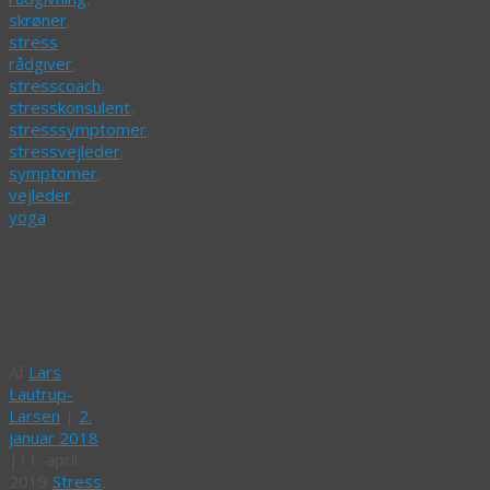
skrøner
,
stress
rådgiver
,
stresscoach
,
stresskonsulent
,
stresssymptomer
,
stressvejleder
,
symptomer
,
vejleder
,
yoga
Godt
nytår
2018
Af
Lars
Lautrup-
Larsen
|
2.
januar 2018
|
11. april
2019
Stress
,