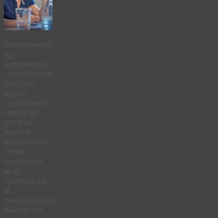
Kommunernes
og
Regionernes
Løndatakontor
(KRL) har
frigivet
sygefraværs-
tallene for
2016 for
ansatte i
kommunerne.
Et højt
sygefravær
er et
symptom på,
at
medarbejderne
ikke har det