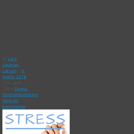
Skrøner:
Mindfulness
er en
kur
mod
stress
Af
Lars
Lautrup-
Larsen
|
6.
marts 2018
|
11. april
2019
Stress
,
Stresshåndtering
Skriv en
kommentar