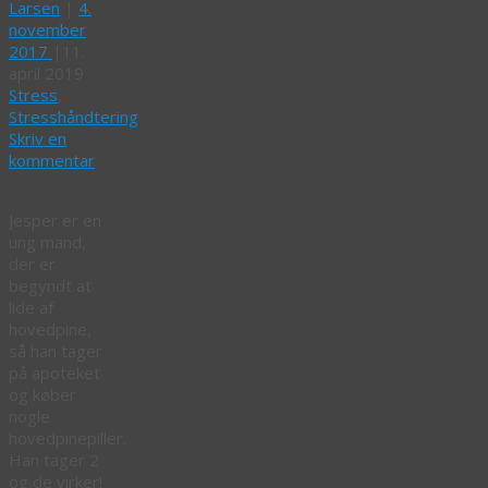
Larsen
|
4.
november
2017
|
11.
april 2019
Stress
,
Stresshåndtering
Skriv en
kommentar
Jesper er en
ung mand,
der er
begyndt at
lide af
hovedpine,
så han tager
på apoteket
og køber
nogle
hovedpinepiller.
Han tager 2
og de virker!