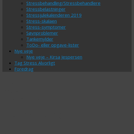
Stressbehandling/Stressbehandlere
Stressbelastninger
Stressjulekalenderen 2019
Stress-skalaen
Stress-symptomer
Søvnproblemer
Tankemylder
ToDo- eller opgave-lister
Nye veje
Nye veje – Kirsa Jespersen
Tag Stress Alvorligt
Foredrag
Tag-
arkiv:
certificeret
Stresshåndtering
i
Danmark