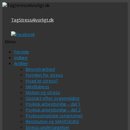
TagStressAlvorligt.dk
Menu
Videre
Forside
til
Indlæg
indhold
Artikler
Binyretræthed
Formlen for stress
Hvad er stress?
Mindfulness
Motion og stress
Opstart efter sygemelding
Psykisk arbejdsmiljø – del 1
Psykisk arbejdsmiljø – del 2
Psykosomatiske symptomer
Restitution og MAVESKÆG
Stress-undersøgelser