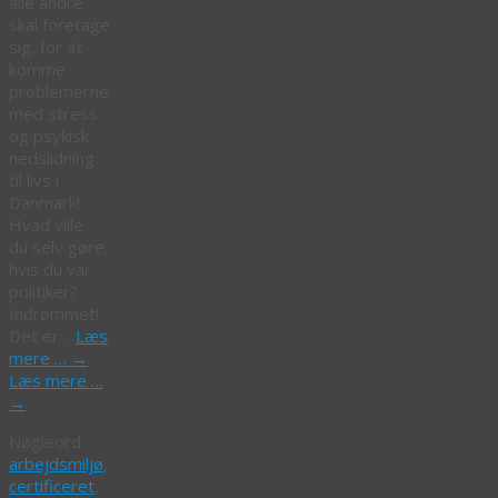
alle andre
skal foretage
sig, for at
komme
problemerne
med stress
og psykisk
nedslidning
til livs i
Danmark!
Hvad ville
du selv gøre,
hvis du var
politiker?
Indrømmet!
Det er…
Læs
mere …
→
Læs mere …
→
Nøgleord:
arbejdsmiljø
,
certificeret
,