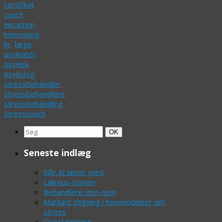
certifikat
,
coach
,
eksamen
,
henvisning
,
hr
,
læge
,
psykiater
,
psykisk
,
psykolog
,
stressbehandler
,
stressbehandlere
,
stressbehandling
,
stresscoach
Search
Søg
OK
for:
Seneste indlæg
Når AI læser med
Lakmus-testen
Behandlere igen-igen
Markant stigning i henvendelser om
stress
Overtænkning