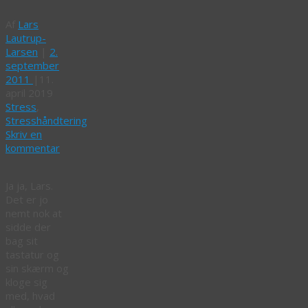
Af
Lars
Lautrup-
Larsen
|
2.
september
2011
|
11.
april 2019
Stress
,
Stresshåndtering
Skriv en
kommentar
Ja ja, Lars.
Det er jo
nemt nok at
sidde der
bag sit
tastatur og
sin skærm og
kloge sig
med, hvad