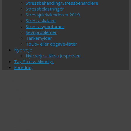
Stressbehandling/Stressbehandlere
Stressbelastninger
Stressjulekalenderen 2019
Stress-skalaen
Stress-symptomer
Søvnproblemer
Tankemylder
ToDo- eller opgave-lister
Nye veje
Nye veje – Kirsa Jespersen
Tag Stress Alvorligt
Foredrag
Tag-
arkiv:
følelse
Det
burde
forbydes…