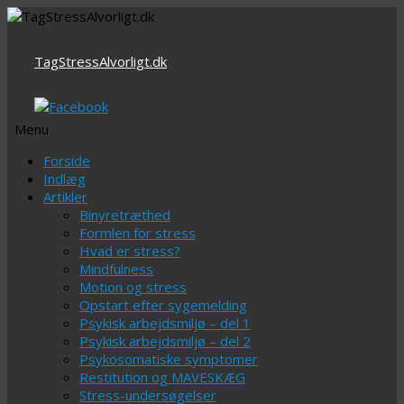
TagStressAlvorligt.dk
Menu
Videre
Forside
til
Indlæg
indhold
Artikler
Binyretræthed
Formlen for stress
Hvad er stress?
Mindfulness
Motion og stress
Opstart efter sygemelding
Psykisk arbejdsmiljø – del 1
Psykisk arbejdsmiljø – del 2
Psykosomatiske symptomer
Restitution og MAVESKÆG
Stress-undersøgelser