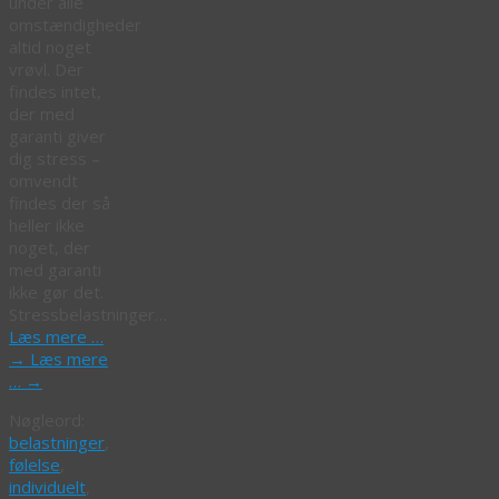
under alle
omstændigheder
altid noget
vrøvl. Der
findes intet,
der med
garanti giver
dig stress –
omvendt
findes der så
heller ikke
noget, der
med garanti
ikke gør det.
Stressbelastninger…
Læs mere …
→
Læs mere
…
→
Nøgleord:
belastninger
,
følelse
,
individuelt
,