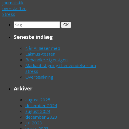
journalistik
,
overskrifter
,
Stress
Search
Søg
OK
for:
Seneste indlæg
Når AI læser med
Lakmus-testen
Behandlere igen-igen
Markant stigning i henvendelser om
stress
Overtænkning
Arkiver
august 2025
december 2024
august 2024
december 2023
juli 2023
marts 2023