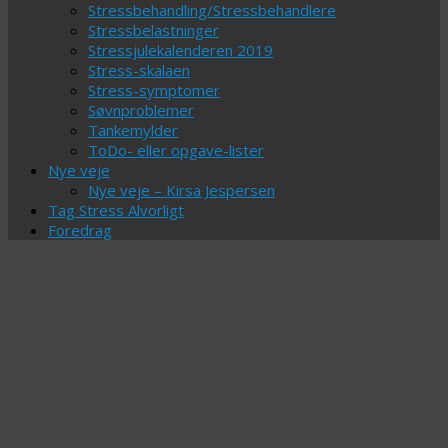
Stressbehandling/Stressbehandlere
Stressbelastninger
Stressjulekalenderen 2019
Stress-skalaen
Stress-symptomer
Søvnproblemer
Tankemylder
ToDo- eller opgave-lister
Nye veje
Nye veje – Kirsa Jespersen
Tag Stress Alvorligt
Foredrag
Tag-
arkiv:
individuelt
Det
burde
forbydes…