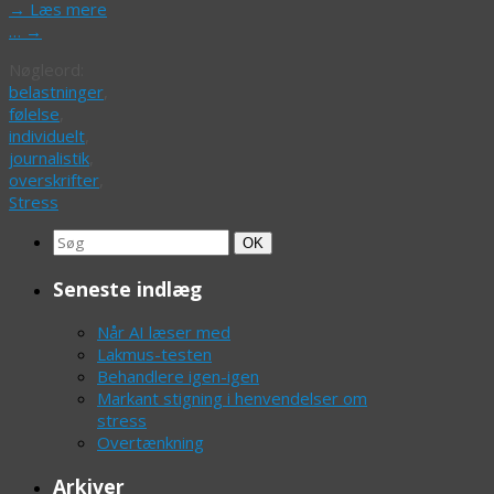
→
Læs mere
…
→
Nøgleord:
belastninger
,
følelse
,
individuelt
,
journalistik
,
overskrifter
,
Stress
Search
Søg
OK
for:
Seneste indlæg
Når AI læser med
Lakmus-testen
Behandlere igen-igen
Markant stigning i henvendelser om
stress
Overtænkning
Arkiver