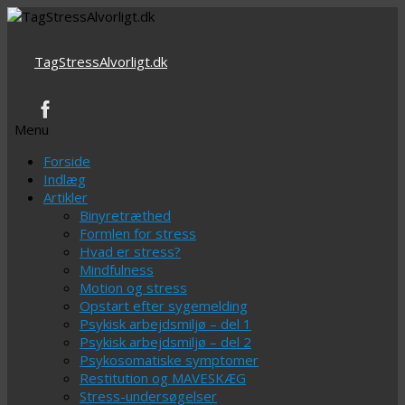
TagStressAlvorligt.dk
Menu
Videre
Forside
til
Indlæg
indhold
Artikler
Binyretræthed
Formlen for stress
Hvad er stress?
Mindfulness
Motion og stress
Opstart efter sygemelding
Psykisk arbejdsmiljø – del 1
Psykisk arbejdsmiljø – del 2
Psykosomatiske symptomer
Restitution og MAVESKÆG
Stress-undersøgelser