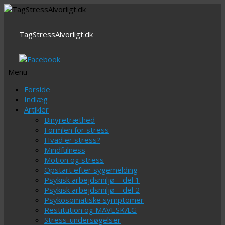
TagStressAlvorligt.dk
Menu
Videre
Forside
til
Indlæg
indhold
Artikler
Binyretræthed
Formlen for stress
Hvad er stress?
Mindfulness
Motion og stress
Opstart efter sygemelding
Psykisk arbejdsmiljø – del 1
Psykisk arbejdsmiljø – del 2
Psykosomatiske symptomer
Restitution og MAVESKÆG
Stress-undersøgelser