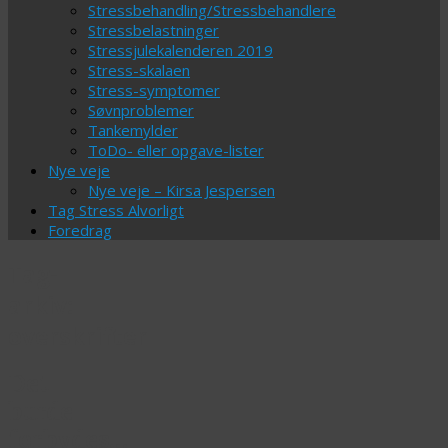
Stressbehandling/Stressbehandlere
Stressbelastninger
Stressjulekalenderen 2019
Stress-skalaen
Stress-symptomer
Søvnproblemer
Tankemylder
ToDo- eller opgave-lister
Nye veje
Nye veje – Kirsa Jespersen
Tag Stress Alvorligt
Foredrag
Tag-
arkiv:
overskrifter
Det
burde
forbydes…