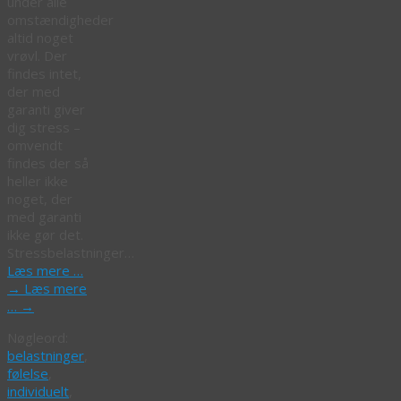
under alle
omstændigheder
altid noget
vrøvl. Der
findes intet,
der med
garanti giver
dig stress –
omvendt
findes der så
heller ikke
noget, der
med garanti
ikke gør det.
Stressbelastninger…
Læs mere …
→
Læs mere
…
→
Nøgleord:
belastninger
,
følelse
,
individuelt
,