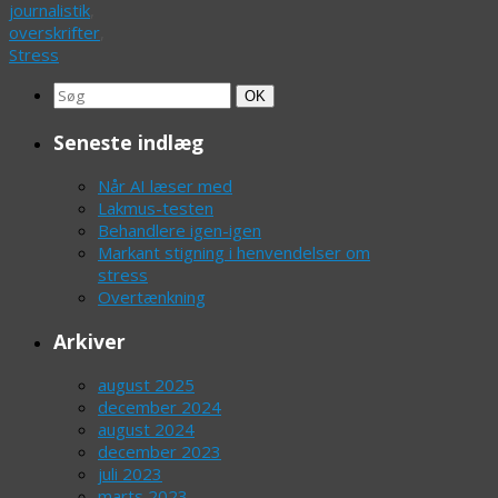
journalistik
,
overskrifter
,
Stress
Search
Søg
OK
for:
Seneste indlæg
Når AI læser med
Lakmus-testen
Behandlere igen-igen
Markant stigning i henvendelser om
stress
Overtænkning
Arkiver
august 2025
december 2024
august 2024
december 2023
juli 2023
marts 2023