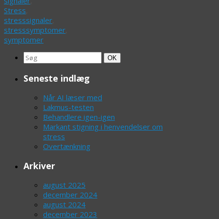
signaler
,
Stress
,
stresssignaler
,
stresssymptomer
,
symptomer
Search
Søg
OK
for:
Seneste indlæg
Når AI læser med
Lakmus-testen
Behandlere igen-igen
Markant stigning i henvendelser om
stress
Overtænkning
Arkiver
august 2025
december 2024
august 2024
december 2023