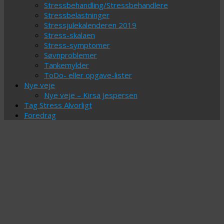
Stressbehandling/Stressbehandlere
Stressbelastninger
Stressjulekalenderen 2019
Stress-skalaen
Stress-symptomer
Søvnproblemer
Tankemylder
ToDo- eller opgave-lister
Nye veje
Nye veje – Kirsa Jespersen
Tag Stress Alvorligt
Foredrag
Tag-
arkiv:
grøn
Orden i
kaos