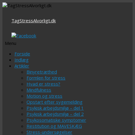
TagStressAlvorligt.dk
Menu
Videre
Forside
til
Indlæg
indhold
Artikler
Binyretræthed
Formlen for stress
Hvad er stress?
Mindfulness
Motion og stress
Opstart efter sygemelding
Psykisk arbejdsmiljø – del 1
Psykisk arbejdsmiljø – del 2
Psykosomatiske symptomer
Restitution og MAVESKÆG
Stress-undersøgelser