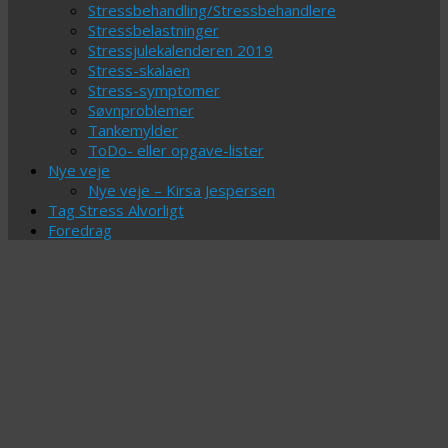
Stressbehandling/Stressbehandlere
Stressbelastninger
Stressjulekalenderen 2019
Stress-skalaen
Stress-symptomer
Søvnproblemer
Tankemylder
ToDo- eller opgave-lister
Nye veje
Nye veje – Kirsa Jespersen
Tag Stress Alvorligt
Foredrag
Tag-
arkiv:
rød
Orden i
kaos