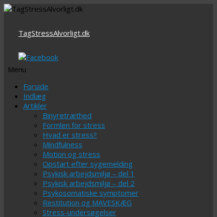
TagStressAlvorligt.dk
Menu
Videre
Forside
til
Indlæg
indhold
Artikler
Binyretræthed
Formlen for stress
Hvad er stress?
Mindfulness
Motion og stress
Opstart efter sygemelding
Psykisk arbejdsmiljø – del 1
Psykisk arbejdsmiljø – del 2
Psykosomatiske symptomer
Restitution og MAVESKÆG
Stress-undersøgelser