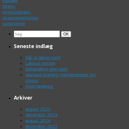
signaler
,
Stress
,
stresssignaler
,
stresssymptomer
,
symptomer
Search
Søg
OK
for:
Seneste indlæg
Når AI læser med
Lakmus-testen
Behandlere igen-igen
Markant stigning i henvendelser om
stress
Overtænkning
Arkiver
august 2025
december 2024
august 2024
december 2023