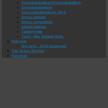
Stressbehandling/Stressbehandlere
Stressbelastninger
Stressjulekalenderen 2019
Stress-skalaen
Stress-symptomer
Søvnproblemer
Tankemylder
ToDo- eller opgave-lister
Nye veje
Nye veje – Kirsa Jespersen
Tag Stress Alvorligt
Foredrag
Tag-
arkiv:
signaler
Orden i
kaos