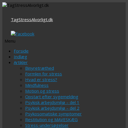
TagStressAlvorligt.dk
Menu
Videre
Forside
til
Indlæg
indhold
Artikler
Binyretræthed
Formlen for stress
Hvad er stress?
Mindfulness
Motion og stress
Opstart efter sygemelding
Psykisk arbejdsmiljø – del 1
Psykisk arbejdsmiljø – del 2
Psykosomatiske symptomer
Restitution og MAVESKÆG
Stress-undersøgelser