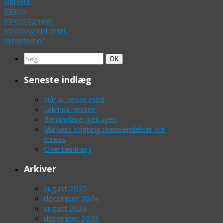
signaler
,
Stress
,
stresssignaler
,
stresssymptomer
,
symptomer
Search
Søg
OK
for:
Seneste indlæg
Når AI læser med
Lakmus-testen
Behandlere igen-igen
Markant stigning i henvendelser om
stress
Overtænkning
Arkiver
august 2025
december 2024
august 2024
december 2023