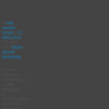
– igen
og igen
Af
Lars
Lautrup-
Larsen
|
17.
marts 2013
|
11. april
2019
Stress
Skriv en
kommentar
Forleden
holdt vi en
sammenkomst
i en lille
erfagruppe
af
stressvejledere
og et af de
emner, der