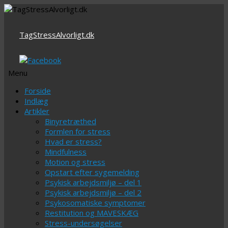
TagStressAlvorligt.dk
Menu
Videre
Forside
til
Indlæg
indhold
Artikler
Binyretræthed
Formlen for stress
Hvad er stress?
Mindfulness
Motion og stress
Opstart efter sygemelding
Psykisk arbejdsmiljø – del 1
Psykisk arbejdsmiljø – del 2
Psykosomatiske symptomer
Restitution og MAVESKÆG
Stress-undersøgelser