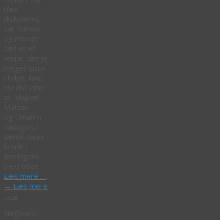
blev
diskuteret,
var “stress
og motion”.
Det er et
emne, der er
meget oppe
i tiden, ikke
mindst efter
at Majken
Matzau
og Umahro
Cadogan, i
januar skrev i
kronik i
Berlingske
med titlen…
Læs mere …
→
Læs mere
…
→
Nøgleord: