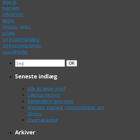
energi
,
hjernen
,
jobcenter
,
læger
,
motion
,
pres
,
psyke
,
stressbehandling
,
stresssymptomer
,
usandheder
Search
Søg
OK
for:
Seneste indlæg
Når AI læser med
Lakmus-testen
Behandlere igen-igen
Markant stigning i henvendelser om
stress
Overtænkning
Arkiver