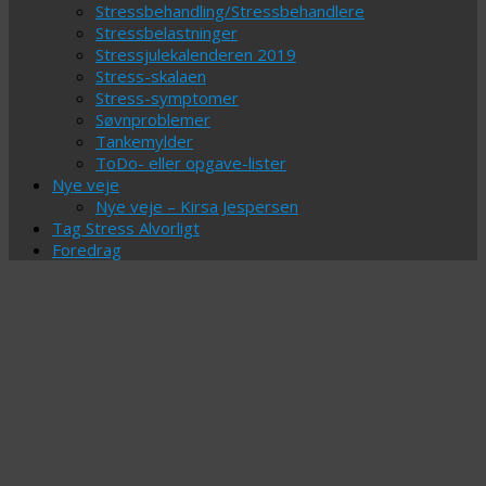
Stressbehandling/Stressbehandlere
Stressbelastninger
Stressjulekalenderen 2019
Stress-skalaen
Stress-symptomer
Søvnproblemer
Tankemylder
ToDo- eller opgave-lister
Nye veje
Nye veje – Kirsa Jespersen
Tag Stress Alvorligt
Foredrag
Tag-
arkiv:
jobcenter
Stress
og
motion