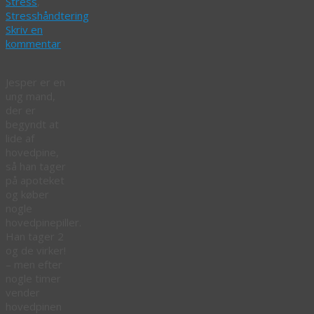
Stress
,
Stresshåndtering
Skriv en
kommentar
Jesper er en
ung mand,
der er
begyndt at
lide af
hovedpine,
så han tager
på apoteket
og køber
nogle
hovedpinepiller.
Han tager 2
og de virker!
– men efter
nogle timer
vender
hovedpinen