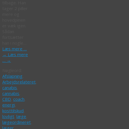
tilbage. Han
tager 2 piller
mere og
hovedpinen
er væk igen.
Sådan
fortsætter
han i nogle…
Læs mere …
→
Læs mere
…
→
Nøgleord:
Afslapning
,
Arbejdsrelateret
,
canabis
,
cannabis
,
CBD
,
coach
,
energi
,
kosttilskud
,
lovligt
,
læge
,
lægeordineret
,
læger
,