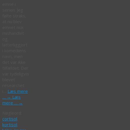
emne i
serien. Jeg
følte straks,
at nu blev
emnet nok
mishandlet
og
latterliggjort
i komediens
navn, men
det var ikke
tilfældet. Der
var tydeligvis
blevet
researchet
i…
Læs mere
…
→
Læs
mere …
→
Nøgleord:
cortisol
,
kortisol
,