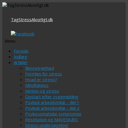
TagStressAlvorligt.dk
Menu
Videre
Forside
til
Indlæg
indhold
Artikler
Binyretræthed
Formlen for stress
Hvad er stress?
Mindfulness
Motion og stress
Opstart efter sygemelding
Psykisk arbejdsmiljø – del 1
Psykisk arbejdsmiljø – del 2
Psykosomatiske symptomer
Restitution og MAVESKÆG
Stress-undersøgelser