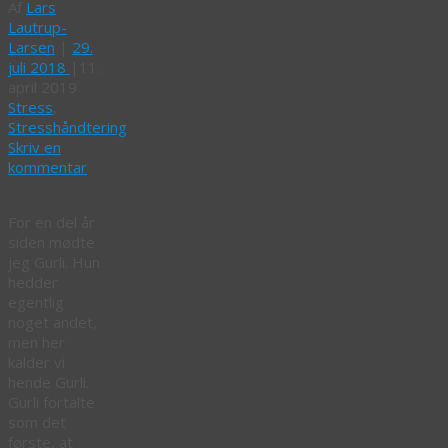
Af
Lars
Lautrup-
Larsen
|
29.
juli 2018
|
11.
april 2019
Stress
,
Stresshåndtering
Skriv en
kommentar
For en del år
siden mødte
jeg Gurli. Hun
hedder
egentlig
noget andet,
men her
kalder vi
hende Gurli.
Gurli fortalte
som det
første, at