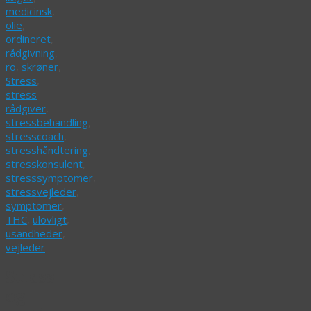
medicinsk
,
olie
,
ordineret
,
rådgivning
,
ro
,
skrøner
,
Stress
,
stress
rådgiver
,
stressbehandling
,
stresscoach
,
stresshåndtering
,
stresskonsulent
,
stresssymptomer
,
stressvejleder
,
symptomer
,
THC
,
ulovligt
,
usandheder
,
vejleder
Stress
og