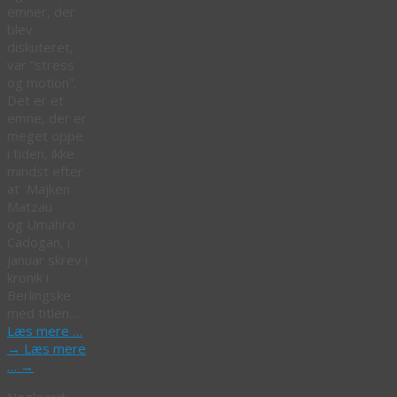
emner, der
blev
diskuteret,
var “stress
og motion”.
Det er et
emne, der er
meget oppe
i tiden, ikke
mindst efter
at Majken
Matzau
og Umahro
Cadogan, i
januar skrev i
kronik i
Berlingske
med titlen…
Læs mere …
→
Læs mere
…
→
Nøgleord: