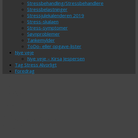
Stressbehandling/Stressbehandlere
Stressbelastninger
Stressjulekalenderen 2019
Stress-skalaen
Stress-symptomer
Søvnproblemer
Tankemylder
ToDo- eller opgave-lister
Nye veje
Nye veje – Kirsa Jespersen
Tag Stress Alvorligt
Foredrag
Tag-
arkiv:
læger
Arbejdsrelateret
stress