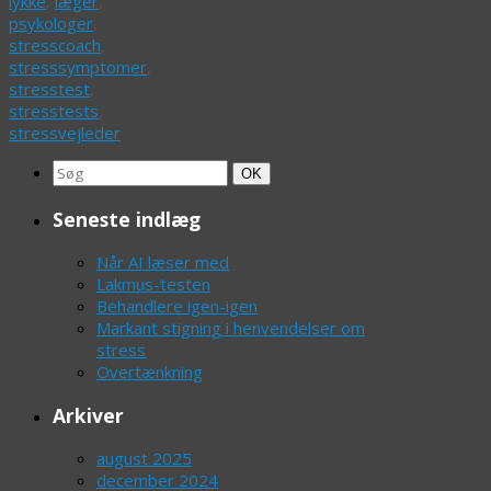
lykke
,
læger
,
psykologer
,
stresscoach
,
stresssymptomer
,
stresstest
,
stresstests
,
stressvejleder
Search
Søg
OK
for:
Seneste indlæg
Når AI læser med
Lakmus-testen
Behandlere igen-igen
Markant stigning i henvendelser om
stress
Overtænkning
Arkiver
august 2025
december 2024