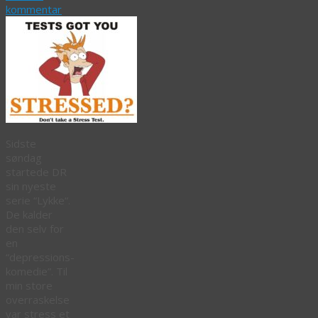
kommentar
Sidste
søndag
startede DR
sin nyeste
serie “Lykke“.
De kalder
den selv for
en
“depressions-
komedie”. Til
min store
overraskelse
var stress et