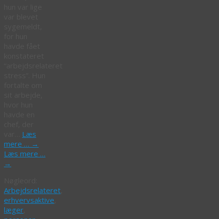
hun var lige
var blevet
sygemeldt,
for hun
havde fået
konstateret
“arbejdsrelateret
stress”. Hun
fortalte om
sit arbejde,
hvor hun
havde en
chef, der
var…
Læs
mere …
→
Læs mere …
→
Nøgleord:
Arbejdsrelateret
,
erhvervsaktive
,
læger
,