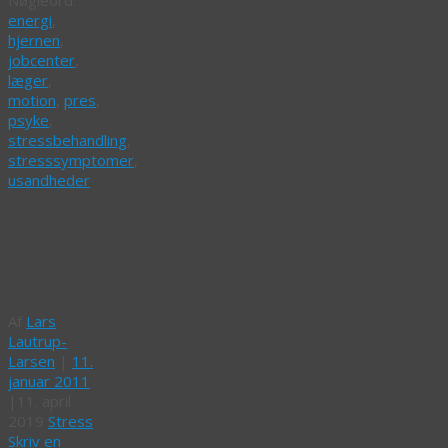
energi
,
hjernen
,
jobcenter
,
læger
,
motion
,
pres
,
psyke
,
stressbehandling
,
stresssymptomer
,
usandheder
Stresstests
er
ubrugelige!
Af
Lars
Lautrup-
Larsen
|
11.
januar 2011
|
11. april
2019
Stress
Skriv en