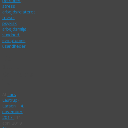
personer
,
stress
arbejdsrelateret
trivsel
psykisk
arbejdsmiljø
,
sundhed
,
symptomer
,
usandheder
Den
store
Cannabis-
kur
Af
Lars
Lautrup-
Larsen
|
4.
november
2017
|
11.
april 2019