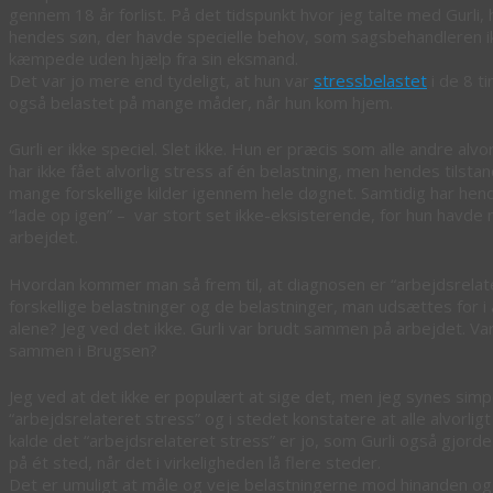
gennem 18 år forlist. På det tidspunkt hvor jeg talte med Gur
hendes søn, der havde specielle behov, som sagsbehandleren ikke 
kæmpede uden hjælp fra sin eksmand.
Det var jo mere end tydeligt, at hun var
stressbelastet
i de 8 t
også belastet på mange måder, når hun kom hjem.
Gurli er ikke speciel. Slet ikke. Hun er præcis som alle andre al
har ikke fået alvorlig stress af én belastning, men hendes tilsta
mange forskellige kilder igennem hele døgnet. Samtidig har hende
“lade op igen” – var stort set ikke-eksisterende, for hun havde 
arbejdet.
Hvordan kommer man så frem til, at diagnosen er “arbejdsrelat
forskellige belastninger og de belastninger, man udsættes for 
alene? Jeg ved det ikke. Gurli var brudt sammen på arbejdet. V
sammen i Brugsen?
Jeg ved at det ikke er populært at sige det, men jeg synes sim
“arbejdsrelateret stress” og i stedet konstatere at alle alvorligt
kalde det “arbejdsrelateret stress” er jo, som Gurli også gjord
på ét sted, når det i virkeligheden lå flere steder.
Det er umuligt at måle og veje belastningerne mod hinanden og