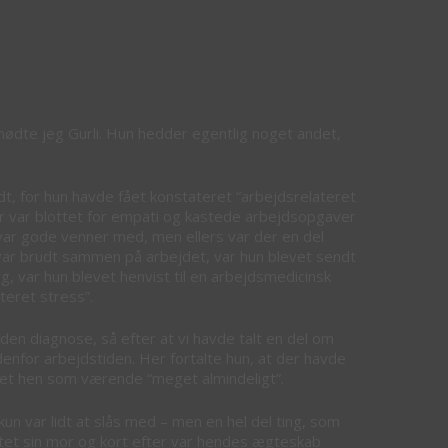
mødte jeg Gurli. Hun hedder egentlig noget andet,
ldt, for hun havde fået konstateret “arbejdsrelateret
er var blottet for empati og kastede arbejdsopgaver
 var gode venner med, men ellers var der en del
var brudt sammen på arbejdet, var hun blevet sendt
, var hun blevet henvist til en arbejdsmedicinsk
teret stress”.
den diagnose, så efter at vi havde talt en del om
udenfor arbejdstiden. Her fortalte hun, at der havde
 det hen som værende “meget almindeligt”.
n var lidt at slås med – men en hel del ting, som
mistet sin mor og kort efter var hendes ægteskab