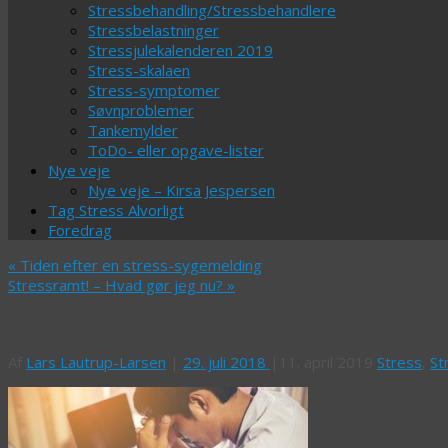
Stressbehandling/Stressbehandlere
Stressbelastninger
Stressjulekalenderen 2019
Stress-skalaen
Stress-symptomer
Søvnproblemer
Tankemylder
ToDo- eller opgave-lister
Nye veje
Nye veje – Kirsa Jespersen
Tag Stress Alvorligt
Foredrag
«
Tiden efter en stress-sygemelding
Stressramt! – Hvad gør jeg nu?
»
Arbejdsrelateret stress
Af
Lars Lautrup-Larsen
|
29. juli 2018
|
11. april 2019
Stress
,
St