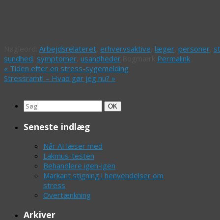
Nøgleord:
Arbejdsrelateret
,
erhvervsaktive
,
læger
,
personer
,
s
sundhed
,
symptomer
,
usandheder
.
Bogmærk
Permalink
.
«
Tiden efter en stress-sygemelding
Stressramt! – Hvad gør jeg nu?
»
Search
Søg
OK
for:
Seneste indlæg
Når AI læser med
Lakmus-testen
Behandlere igen-igen
Markant stigning i henvendelser om
stress
Overtænkning
Arkiver