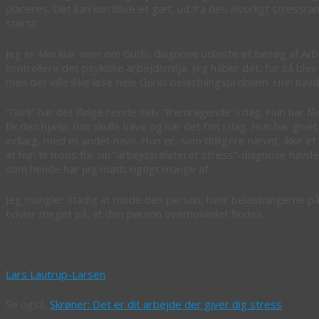
placeres. Det kan kun blive et gæt, ud fra den alvorligt stressr
størst.
Jeg er ikke klar over om Gurlis diagnose udløste et besøg af Ar
kontrollere det psykiske arbejdsmiljø. Jeg håber det, for så ble
men det ville ikke løse hele Gurlis belastningsproblem. Hun havd
“Gurli” har det ifølge hende selv “fremragende” i dag. Hun har f
fik den hjælp, han skulle have og har det fint i dag. Hun har giv
indlæg, med et andet navn. Hun er, som tidligere nævnt, ikke et
at hun til trods for sin “arbejdsrelateret stress”-diagnose havd
som hende har jeg mødt rigtigt mange af.
Jeg mangler stadig at møde den person, hvor belastningerne på a
tvivler meget på, at den person overhovedet findes.
Lars Lautrup-Larsen
.
Se også:
Skrøner: Det er dit arbejde der giver dig stress