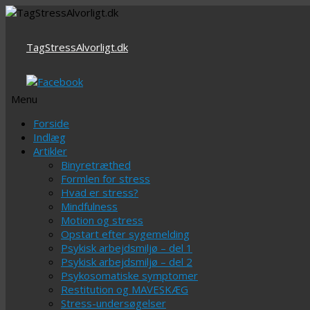
TagStressAlvorligt.dk
Menu
Videre
Forside
til
Indlæg
indhold
Artikler
Binyretræthed
Formlen for stress
Hvad er stress?
Mindfulness
Motion og stress
Opstart efter sygemelding
Psykisk arbejdsmiljø – del 1
Psykisk arbejdsmiljø – del 2
Psykosomatiske symptomer
Restitution og MAVESKÆG
Stress-undersøgelser