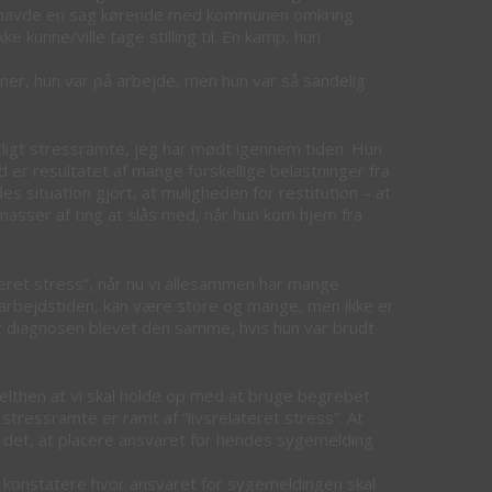
li, havde en sag kørende med kommunen omkring
kunne/ville tage stilling til. En kamp, hun
imer, hun var på arbejde, men hun var så sandelig
vorligt stressramte, jeg har mødt igennem tiden. Hun
nd er resultatet af mange forskellige belastninger fra
s situation gjort, at muligheden for restitution – at
masser af ting at slås med, når hun kom hjem fra
eret stress”, når nu vi allesammen har mange
i arbejdstiden, kan være store og mange, men ikke er
ar diagnosen blevet den samme, hvis hun var brudt
pelthen at vi skal holde op med at bruge begrebet
 stressramte er ramt af “livsrelateret stress”. At
e det, at placere ansvaret for hendes sygemelding
 konstatere hvor ansvaret for sygemeldingen skal