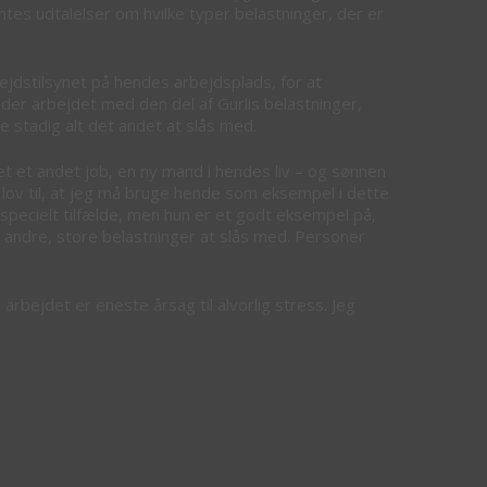
amtes udtalelser om hvilke typer belastninger, der er
bejdstilsynet på hendes arbejdsplads, for at
v der arbejdet med den del af Gurlis belastninger,
e stadig alt det andet at slås med.
ået et andet job, en ny mand i hendes liv – og sønnen
et lov til, at jeg må bruge hende som eksempel i dette
 specielt tilfælde, men hun er et godt eksempel på,
e andre, store belastninger at slås med. Personer
rbejdet er eneste årsag til alvorlig stress. Jeg