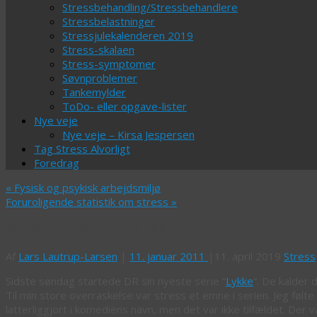
Stressbehandling/Stressbehandlere
Stressbelastninger
Stressjulekalenderen 2019
Stress-skalaen
Stress-symptomer
Søvnproblemer
Tankemylder
ToDo- eller opgave-lister
Nye veje
Nye veje – Kirsa Jespersen
Tag Stress Alvorligt
Foredrag
«
Fysisk og psykisk arbejdsmiljø
Foruroligende statistik om stress
»
Stresstests er ubrugelige!
Af
Lars Lautrup-Larsen
|
11. januar 2011
|
11. april 2019
Stress
Sidste søndag startede DR sin nyeste serie “
Lykke
“. De kalder 
Til min store overraskelse var stress et emne i serien. Jeg følt
latterliggjort i komediens navn, men det var ikke tilfældet. Der 