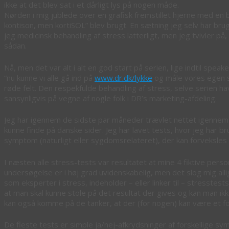
ikke at det blev sat i et dårligt lys på nogen måde.
Nørden i mig jublede over en grafisk fremstillet hjerne med en
kontison, men kortiSOL” blev brugt. En sætning jeg selv har brug
jeg medicinsk behandling af stress latterligt, men jeg tvivler på,
sådan.
Nå, men det var alt i alt en god start på serien, lige indtil sp
“nu kunne vi alle gå ind på
www.dr.dk/lykke
og måle vores egen st
røde felt. Den respekfulde behandling af stress, selve serien h
sansynligvis på vegne af nogle folk i DR’s marketing-afdeling.
Jeg har igennem de sidste par måneder trævlet nettet igennem 
kunne finde på danske sider. Jeg har lavet tests, hvor jeg har b
symptom (naturligt eller sygdomsrelateret), der kan forveksl
I næsten alle stress-tests var resultatet at mine 4 fiktive perso
undersøgelse er i høj grad uvidenskabelig, men det slog mig all
som eksperter i stress, indeholder – eller linker til – stresstest
at man skal kunne stole på det resultat der gives og kan man ikk
kan også komme på de tanker, at der (for nogen) kan være et fo
De fleste tests er simple ja/nej-afkrydsninger af forskellige s