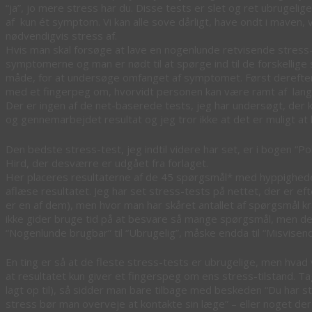
“ja”, jo mere stress har du. Disse tests er slet og ret ubrugeli
af kun ét symptom. Vi kan alle sove dårligt, have ondt i maven, v
nødvendigvis stress af.
Hvis man skal forsøge at lave en nogenlunde retvisende stress
symptomerne og man er nødt til at spørge ind til de forskellige
måde, for at undersøge omfanget af symptomet. Først dereft
med et fingerpeg om, hvorvidt personen kan være ramt af langva
Der er ingen af de net-baserede tests, jeg har undersøgt, der 
og gennemarbejdet resultat og jeg tror ikke at det er muligt at 
Den bedste stress-test, jeg indtil videre har set, er i bogen “P
Hird, der desværre er udgået fra forlaget.
Her placeres resultaterne af de 45 spørgsmål* med hyppighede
aflæse resultatet. Jeg har set stress-tests på nettet, der er ef
er en af dem), men hvor man har skåret antallet af spørgsmål kraf
ikke gider bruge tid på at besvare så mange spørgsmål, men det
“Nogenlunde brugbar” til “Ubrugelig”, måske endda til “Misvisend
En ting er så at de fleste stress-tests er ubrugelige, men hva
at resultatet kun giver et fingerspeg om ens stress-tilstand. Tag
lagt op til), så sidder man bare tilbage med beskeden “Du har str
stress bør man overveje at kontakte sin læge” – eller noget der 