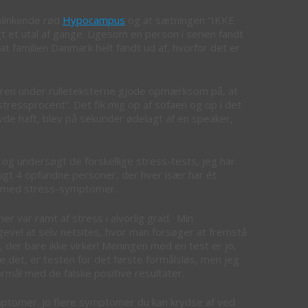
 blinkende rød
Hypocampus
og at sætningen “IKKE
t et utal af gange. Ligesom en person i serien fandt
 at familien Danmark helt fandt ud af, hvorfor det er
eakeren under rulleteksterne gjode opmærksom på, at
ressprocent”. Det fik mig op af sofaen og op i det
avde haft, blev på sekunder ødelagt af en speaker,
og undersøgt de forskellige stress-tests, jeg har
rugt 4 opfundne personer, der hver især har ét
es med stress-symptomer.
ner var ramt af stress i alvorlig grad. Min
igevel at selv netsites, hvor man forsøger at fremstå
s, der bare ikke virker! Meningen med en test er jo,
e det, er testen for det første formålsløs, men jeg
rmål med de falske positive resultater.
ymptomer. Jo flere symptomer du kan krydse af ved