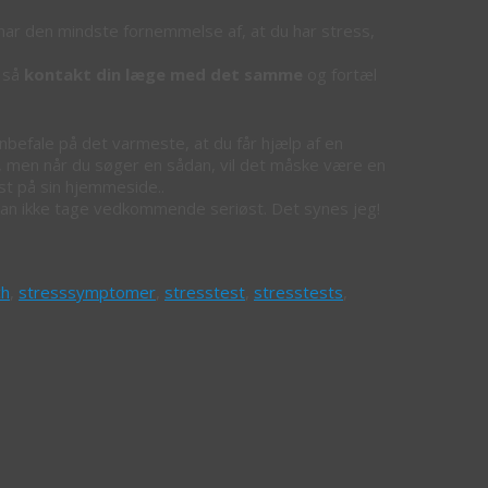
 har den mindste fornemmelse af, at du har stress,
, så
kontakt din læge med det samme
og fortæl
anbefale på det varmeste, at du får hjælp af en
s, men når du søger en sådan, vil det måske være en
est på sin hjemmeside..
an ikke tage vedkommende seriøst. Det synes jeg!
ch
,
stresssymptomer
,
stresstest
,
stresstests
,