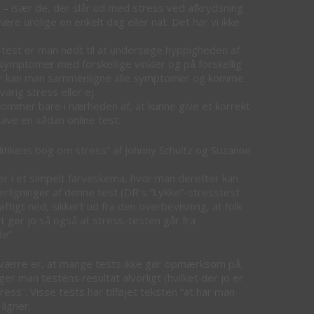
ge – især de, der slår ud med stress ved afkrydsning
ære urolige en enkelt dag eller nat. Det har vi ikke
-test er man nødt til at undersøge hyppigheden af
 symptomer med forskellige vinkler og på forskellig
er kan man sammenligne alle symptomer og komme
rig stress eller ej.
kommer bare i nærheden af, at kunne give et korrekt
lave en sådan online test.
olitikens bog om stress” af Johnny Schultz og Suzanne
r i et simpelt farveskema, hvor man derefter kan
terligninger af denne test (DR’s “Lykke”-stresstest
tigt ned, sikkert ud fra den overbevisning, at folk
 gør jo så også at stress-testen går fra
e”.
d værre er, at mange tests ikke gør opmærksom på,
er man testens resultat alvorligt (hvilket der jo er
ess”. Visse tests har tilføjet teksten “at har man
ligner.