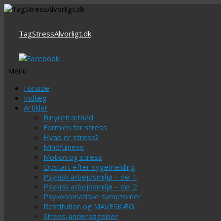
TagStressAlvorligt.dk
Menu
Videre
Forside
til
Indlæg
indhold
Artikler
Binyretræthed
Formlen for stress
Hvad er stress?
Mindfulness
Motion og stress
Opstart efter sygemelding
Psykisk arbejdsmiljø – del 1
Psykisk arbejdsmiljø – del 2
Psykosomatiske symptomer
Restitution og MAVESKÆG
Stress-undersøgelser