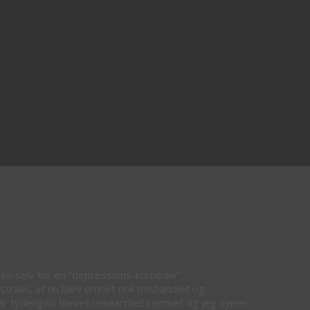
den selv for en “depressions-komedie”.
e straks, at nu blev emnet nok mishandlet og
var tydeligvis blevet researchet i emnet og jeg synes