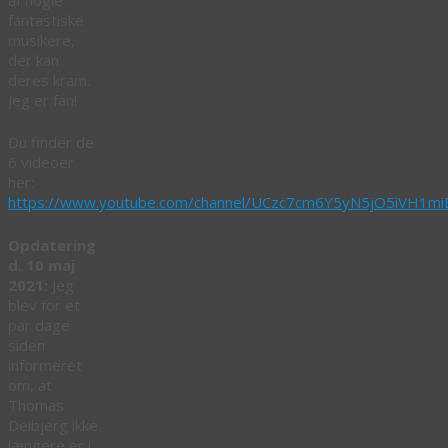
fantastiske
musikere,
der kan
deres kram.
Jeg er fan!
Du finder de
6 videoer
her:
https://www.youtube.com/channel/UCzc7cm6Y5yN5jO5iVH1m
Opdatering
d. 10 maj
2021:
Jeg
blev for et
par dage
siden
informeret
om, at
Thomas
Deibjerg ikke
længere er i