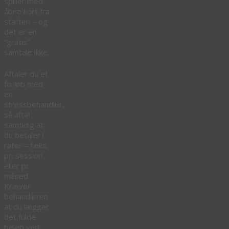
spiller med
åbne kort fra
starten – og
det er en
“gratis”
samtale ikke.
Aftaler du et
forløb med
en
stressbehandler,
så aftal
samtidig at
du betaler i
rater – f.eks.
pr. session
eller pr.
måned.
Kræver
behandleren
at du lægger
det fulde
beløb ved