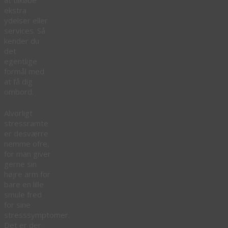
ekstra
ydelser eller
services. Så
kender du
det
egentlige
formål med
at få dig
ombord.
Alvorligt
stressramte
er desværre
nemme ofre,
for man giver
gerne sin
højre arm for
bare en lille
smule fred
for sine
stresssymptomer.
Det er der