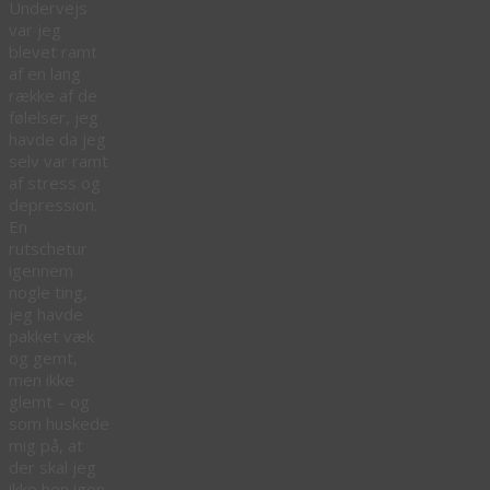
Undervejs
var jeg
blevet ramt
af en lang
række af de
følelser, jeg
havde da jeg
selv var ramt
af stress og
depression.
En
rutschetur
igennem
nogle ting,
jeg havde
pakket væk
og gemt,
men ikke
glemt – og
som huskede
mig på, at
der skal jeg
ikke hen igen.