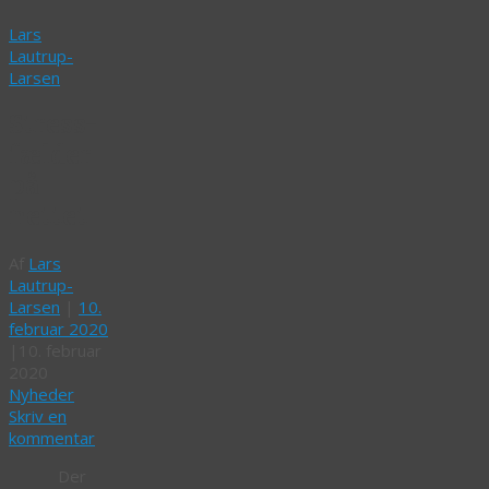
Lars
Lautrup-
Larsen
Stress-
fælder
på
nettet
Af
Lars
Lautrup-
Larsen
|
10.
februar 2020
|
10. februar
2020
Nyheder
Skriv en
kommentar
Der