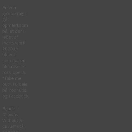
En ven
gjorde mig i
går
opmærksom
på, at der i
løbet af
marts/april
2020 er
blevet
udsendt en
filmatiseret
rock-opera,
“Take me
out”, i 6 dele
på YouTube
og Facebook.
Bandet
“Clowns
Without a
Circus” står
bag rock-