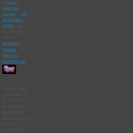
Af
Lars
Lautrup-
Larsen
|
26.
december
2019
|
26.
december
2019
Nyheder
,
Stress
Skriv en
kommentar
“Der er ikke
noget der er
gratis” lyder
et gammelt
ordsprog,
der er blevet
meget
aktuelt her