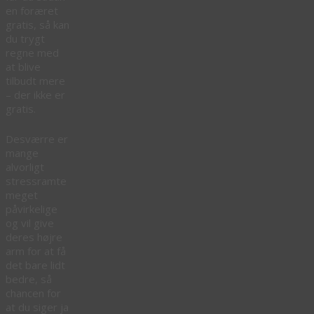
en foræret
gratis, så kan
du trygt
regne med
at blive
tilbudt mere
– der ikke er
gratis.
Desværre er
mange
alvorligt
stressramte
meget
påvirkelige
og vil give
deres højre
arm for at få
det bare lidt
bedre, så
chancen for
at du siger ja