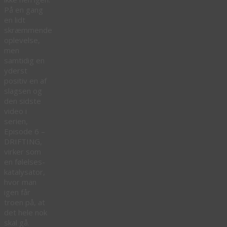
På en gang
en lidt
skræmmende
oplevelse,
men
samtidig en
yderst
positiv en af
slagsen og
den sidste
video i
serien,
Episode 6 –
DRIFTING,
virker som
en følelses-
katalysator,
hvor man
igen får
troen på, at
det hele nok
skal gå.