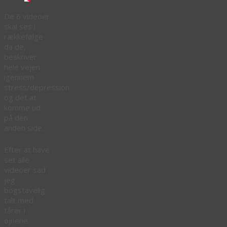
De 6 videoer
skal ses i
rækkefølge
da de,
beskriver
hele vejen
igennem
stress/depression
og det at
komme ud
på den
anden side.
Efter at have
set alle
videoer sad
jeg
bogstavelig
talt med
tårer i
øjnene.