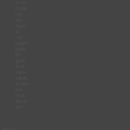
er et
ordsp
rog
der
siger,
at
“når
noget
lyder
for
godt
til at
være
sandt,
er det
nok
fordi
det er
det”.
Jeg har