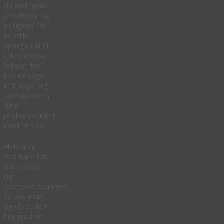
du ved hjælp
af videoer og
mulighed for
at stille
spørgsmål til
udefinerede
“eksperter”
kan forsøge
at hjælpe dig
selv igennem
dine
problematikker
med stress.
Hvis man
ved bare lidt
om stress
og
stressbelastninger,
så ved man
også, at de i
høj grad er