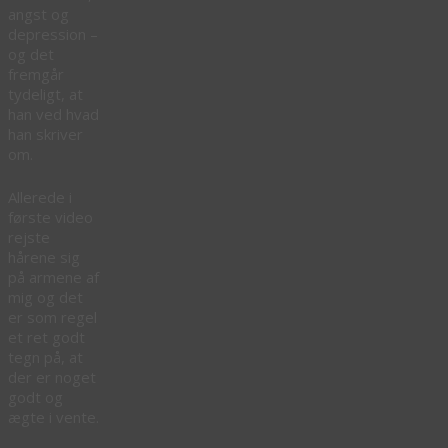
angst og
depression –
og det
fremgår
tydeligt, at
han ved hvad
han skriver
om.
Allerede i
første video
rejste
hårene sig
på armene af
mig og det
er som regel
et ret godt
tegn på, at
der er noget
godt og
ægte i vente.