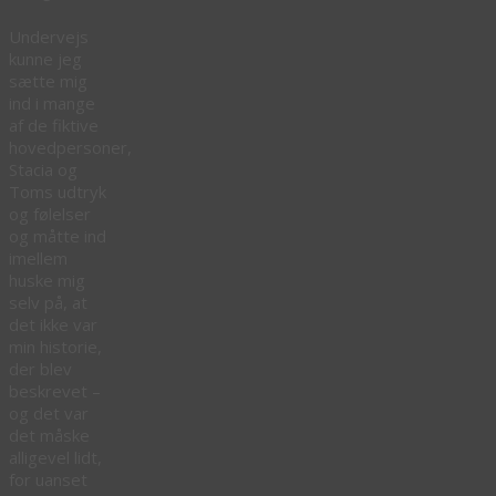
Undervejs
kunne jeg
sætte mig
ind i mange
af de fiktive
hovedpersoner,
Stacia og
Toms udtryk
og følelser
og måtte ind
imellem
huske mig
selv på, at
det ikke var
min historie,
der blev
beskrevet –
og det var
det måske
alligevel lidt,
for uanset