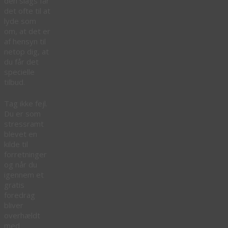
den slags får
det ofte til at
lyde som
om, at det er
af hensyn til
netop dig, at
du får det
specielle
tilbud.
Tag ikke fejl.
Du er som
stressramt
blevet en
kilde til
forretninger
og når du
igennem et
gratis
foredrag
bliver
overhældt
med