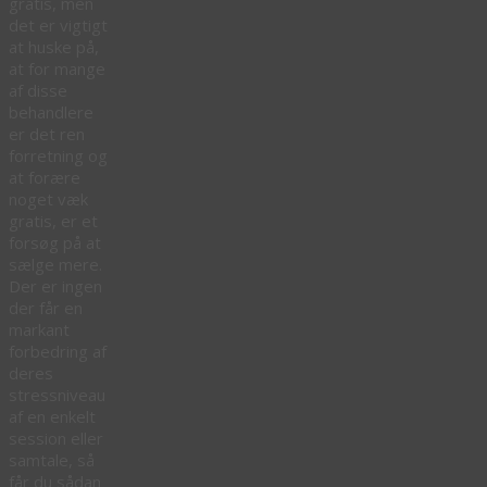
gratis, men
det er vigtigt
at huske på,
at for mange
af disse
behandlere
er det ren
forretning og
at forære
noget væk
gratis, er et
forsøg på at
sælge mere.
Der er ingen
der får en
markant
forbedring af
deres
stressniveau
af en enkelt
session eller
samtale, så
får du sådan