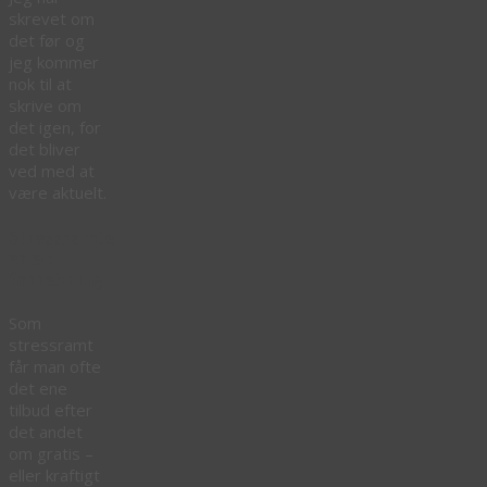
skrevet om
det før og
jeg kommer
nok til at
skrive om
det igen, for
det bliver
ved med at
være aktuelt.
Stressramte
er en
forretning
Som
stressramt
får man ofte
det ene
tilbud efter
det andet
om gratis –
eller kraftigt