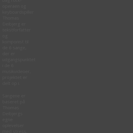
operaen og
keyboardspiller
Thomas
Deibjerg er
tekstforfatter
og
komponist til
de 6 sange,
der er
udgangspunktet
i de 6
musikvideoer,
projektet er
delt op i.
Sangene er
baseret på
Thomas
Deibjergs
egne
oplevelser
med stress,