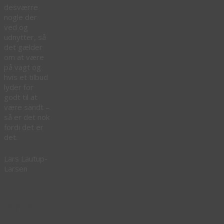
desværre
nogle der
ved og
udnytter, så
det gælder
om at være
på vagt og
hvis et tilbud
lyder for
godt til at
være sandt –
så er det nok
fordi det er
det.
Lars Lautup-
Larsen
Godt
Nytår!