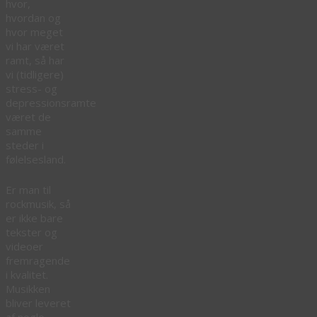
hvor,
hvordan og
hvor meget
vi har været
ramt, så har
vi (tidligere)
stress- og
depressionsramte
været de
samme
steder i
følelsesland.
Er man til
rockmusik, så
er ikke bare
tekster og
videoer
fremragende
i kvalitet.
Musikken
bliver leveret
af nogle