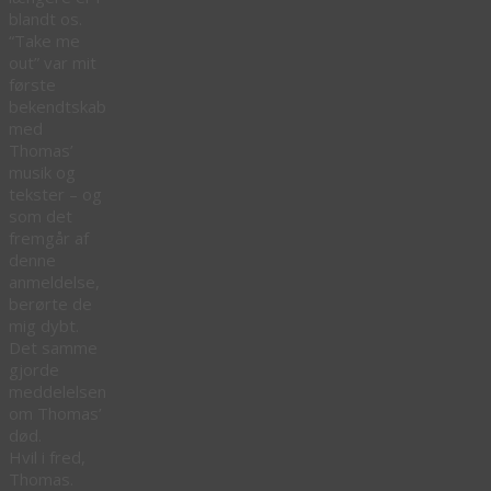
blandt os.
“Take me
out” var mit
første
bekendtskab
med
Thomas’
musik og
tekster – og
som det
fremgår af
denne
anmeldelse,
berørte de
mig dybt.
Det samme
gjorde
meddelelsen
om Thomas’
død.
Hvil i fred,
Thomas.