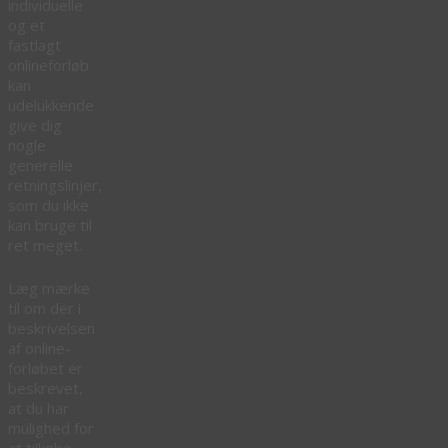
individuelle
og et
fastlagt
onlineforløb
kan
udelukkende
give dig
nogle
generelle
retningslinjer,
som du ikke
kan bruge til
ret meget.
Læg mærke
til om der i
beskrivelsen
af online-
forløbet er
beskrevet,
at du har
mulighed for
at tilkøbe