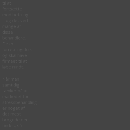
til at
fortsætte
mod betaling
– og det ved
mange af
disse
behandlere.
De er
forretningsfolk
og skal have
firmaet til at
løbe rundt.
Når man
samtidig
tænker på at
markedet for
stressbehandling
er noget af
det mest
brogede der
findes, så