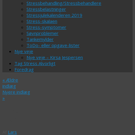
Stressbehandling/Stressbehandlere
Stressbelastninger
Stressjulekalenderen 2019
Stress-skalaen
Stress-symptomer
Søvnproblemer
Tankemylder
ToDo- eller opgave-lister
Nye veje
Nye veje – Kirsa Jespersen
Tag Stress Alvorligt
Foredrag
«
Ældre
indlæg
Nyere indlæg
»
Take
me out
Af
Lars