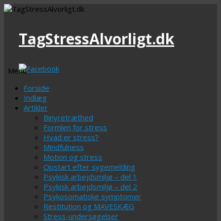
TagStressAlvorligt.dk
Menu
Videre
Forside
til
Indlæg
indhold
Artikler
Binyretræthed
Formlen for stress
Hvad er stress?
Mindfulness
Motion og stress
Opstart efter sygemelding
Psykisk arbejdsmiljø – del 1
Psykisk arbejdsmiljø – del 2
Psykosomatiske symptomer
Restitution og MAVESKÆG
Stress-undersøgelser